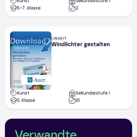
Kunst
Sekundarstufe 1
5-7
. Klasse
2
EINHEIT
Windlichter gestalten
Kunst
Sekundarstufe I
5
. Klasse
10
Verwandte