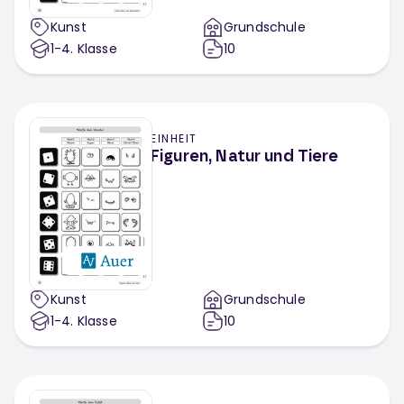
Kunst
Grundschule
1-4
. Klasse
10
EINHEIT
Figuren, Natur und Tiere
Kunst
Grundschule
1-4
. Klasse
10