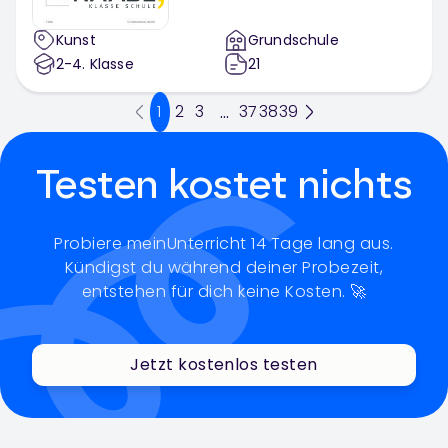
Kunst
Grundschule
2-4
. Klasse
21
1
2
3
37
38
39
...
Testen kostet nichts
Probiere meinUnterricht 14 Tage lang aus.
Kündigst du während deiner Probezeit,
entstehen für dich keine Kosten. 🚀
Jetzt kostenlos testen