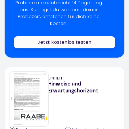
Probiere meinUnterricht 14 Tage lang
aus. Kündigst du während deiner
Probezeit, entstehen für dich keine
Kosten.
Jetzt kostenlos testen
EINHEIT
Hinweise und
Erwartungshorizont