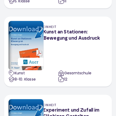
5
. Klasse
11
EINHEIT
Kunst an Stationen:
Bewegung und Ausdruck
Kunst
Gesamtschule
8-10
. Klasse
12
EINHEIT
Experiment und Zufall im