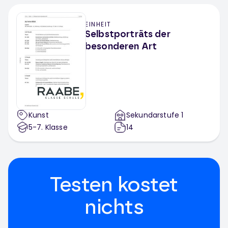
EINHEIT
Selbstporträts der
besonderen Art
Kunst
Sekundarstufe 1
5-7
. Klasse
14
Testen kostet
nichts