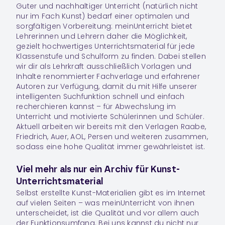
Guter und nach­hal­ti­ger Unter­richt (natür­lich nicht
nur im Fach
Kunst
) bedarf einer opti­ma­len und
sorg­fäl­ti­gen Vor­be­rei­tung: meinUnterricht bie­tet
Leh­re­rin­nen und Leh­rern daher die Mög­lich­keit,
gezielt hoch­wer­ti­ges Unter­richts­ma­te­rial für jede
Klas­sen­stufe und Schul­form zu fin­den. Dabei stel­len
wir dir als Lehrkraft aus­schließ­lich Vor­la­gen und
Inhalte renom­mier­ter Fach­ver­lage und erfah­re­ner
Auto­ren zur Ver­fü­gung, damit du mit Hilfe unserer
intelligenten Suchfunktion schnell und einfach
recherchieren kannst – für Abwechslung im
Unterricht und motivierte Schülerinnen und Schüler.
Aktuell arbeiten wir bereits mit den Verlagen Raabe,
Friedrich, Auer, AOL, Persen und weiteren zusammen,
sodass eine hohe Qualität immer gewährleistet ist.
Viel mehr als nur ein Archiv für Kunst-
Unterrichtsmaterial
Selbst erstellte Kunst-Materialien gibt es im Internet
auf vielen Seiten – was meinUnterricht von ihnen
unterscheidet, ist die Qualität und vor allem auch
der Funktionsumfang. Bei uns kannst du nicht nur