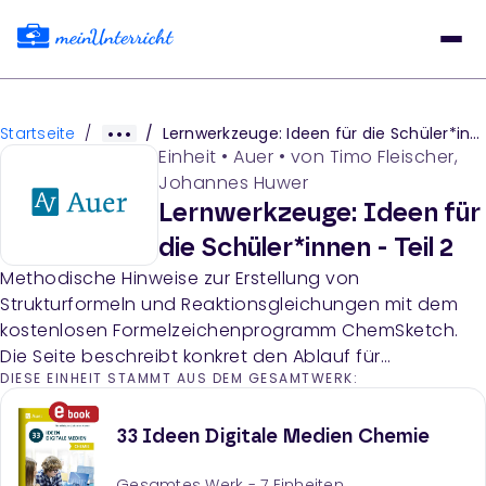
Startseite
/
/
Lernwerkzeuge: Ideen für die Schüler*innen - Teil 2
Einheit
•
Auer
• von
Timo Fleischer,
Johannes Huwer
Lernwerkzeuge: Ideen für
die Schüler*innen - Teil 2
Methodische Hinweise zur Erstellung von
Strukturformeln und Reaktionsgleichungen mit dem
kostenlosen Formelzeichenprogramm ChemSketch.
Die Seite beschreibt konkret den Ablauf für
DIESE EINHEIT STAMMT AUS DEM GESAMTWERK:
Schüler*innen in Kleingruppen am Beispiel der
chemischen Reaktion von Chlorwasserstoff mit
Wasser.
33 Ideen Digitale Medien Chemie
Gesamtes Werk -
7
Einheiten