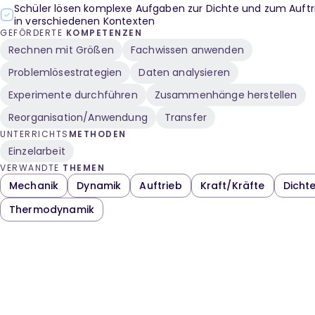
von Flüssigkeiten, Dichte von
Schüler lösen komplexe Aufgaben zur Dichte und zum Auftr
Feststoffen, Dichte von
in verschiedenen Kontexten
Gasen, Galilei'sches
GEFÖRDERTE
KOMPETENZEN
Thermometer,
Rechnen mit Größen
Fachwissen anwenden
Thermodynamik, Dichte der
Thermometerflüssigkeit,
Problemlösestrategien
Daten analysieren
Temperatur, Aräometer,
Experimente durchführen
Zusammenhänge herstellen
Dichte bestimmen,
Mohr'sche Waage,
Reorganisation/Anwendung
Transfer
Tauchkörper, Aufbau der
UNTERRICHTS
METHODEN
Mohr'schen Waage,
Einzelarbeit
Funktionsprinzip der
VERWANDTE
THEMEN
Mohr'schen Waage,
Drehmoment, Hebel
Mechanik
Dynamik
Auftrieb
Kraft/Kräfte
Dicht
Thermodynamik