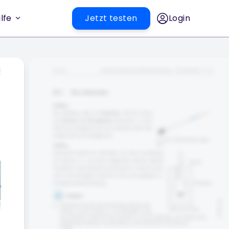
lfe
Jetzt testen
Login