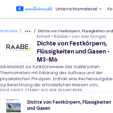
Unterrichtsmaterial
Fo
Startseite
/
/
Dichte von Festkörpern, Flüssigkeiten und Gasen - M3
Einheit
•
Raabe
• von
Axel Donges
Dichte von Festkörpern,
Flüssigkeiten und Gasen -
M3-M6
Arbeitsblatt zur Funktionsweise des Galilei'schen
Thermometers mit Erklärung des Aufbaus und der
physikalischen Prinzipien. Enthält eine Rechenaufgabe
zur Berechnung der erforderlichen Massen von
DIESE EINHEIT STAMMT AUS DEM GESAMTWERK:
Glasballons basierend auf Dichte- und
Temperaturdaten.
Dichte von Festkörpern, Flüssigkeiten
und Gasen