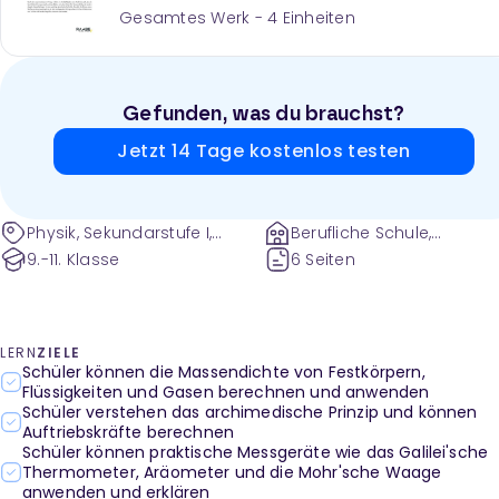
Gesamtes Werk -
4
Einheiten
Gefunden, was du brauchst?
Jetzt 14 Tage kostenlos testen
Physik, Sekundarstufe I,
Berufliche Schule,
Mechanik, Wärmelehre,
Gymnasium und weitere
9.-11. Klasse
6 Seiten
Eigenschaften von Körpern,
Mechanik der Flüssigkeiten
und Gase, Thermische und
mechanische Eigenschaften
LERN
ZIELE
der Materie, Grundlagen der
Schüler können die Massendichte von Festkörpern,
Dynamik, Dichte,
Flüssigkeiten und Gasen berechnen und anwenden
Thermodynamik, Translation
Schüler verstehen das archimedische Prinzip und können
Auftriebskräfte berechnen
und Rotation, Thermometer,
Schüler können praktische Messgeräte wie das Galilei'sche
Drehmoment, Dichte,
Thermometer, Aräometer und die Mohr'sche Waage
physikalische Dichte, Dichte
anwenden und erklären