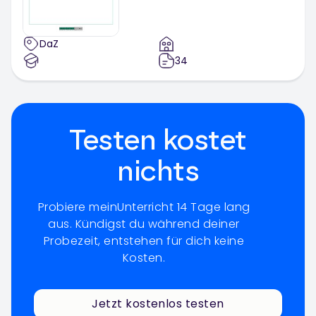
DaZ
34
Testen kostet
nichts
Probiere meinUnterricht 14 Tage lang
aus. Kündigst du während deiner
Probezeit, entstehen für dich keine
Kosten.
Jetzt kostenlos testen