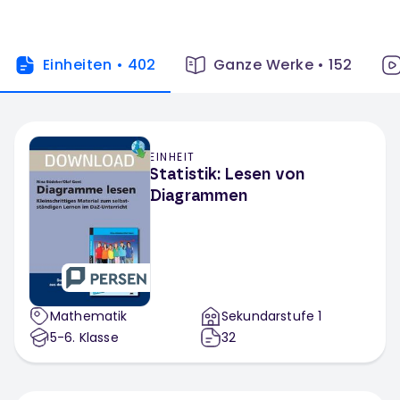
Einheiten
•
402
Ganze Werke
•
152
EINHEIT
Statistik: Lesen von
Diagrammen
Mathematik
Sekundarstufe 1
5-6
. Klasse
32