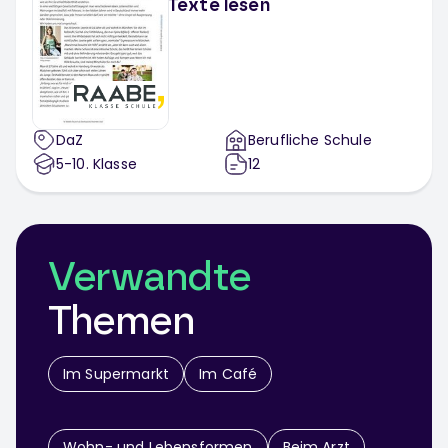
Texte lesen
DaZ
Berufliche Schule
5-10
. Klasse
12
Verwandte
Themen
Im Supermarkt
Im Café
Wohn- und Lebensformen
Beim Arzt