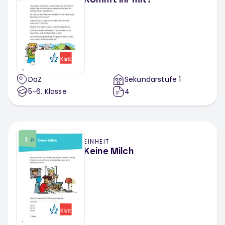
Kommt ihr mit?
DaZ
Sekundarstufe 1
5-6
. Klasse
4
EINHEIT
Keine Milch