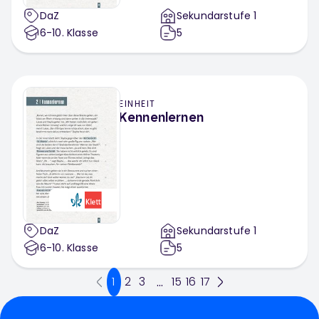
DaZ
Sekundarstufe 1
6-10
. Klasse
5
EINHEIT
Kennenlernen
DaZ
Sekundarstufe 1
6-10
. Klasse
5
1
2
3
15
16
17
...