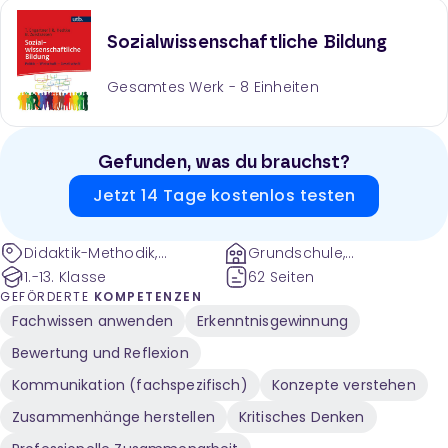
und betont die Bedeutung von Methoden für die
Schülerentwicklung und Unterrichtsqualität.
Sozialwissenschaftliche Bildung
Gesamtes Werk -
8
Einheiten
Gefunden, was du brauchst?
Jetzt 14 Tage kostenlos testen
Didaktik-Methodik,
Grundschule,
Pädagogik, Politik
Sekundarstufe
1.-13. Klasse
62 Seiten
GEFÖRDERTE
KOMPETENZEN
Fachwissen anwenden
Erkenntnisgewinnung
Bewertung und Reflexion
Kommunikation (fachspezifisch)
Konzepte verstehen
Zusammenhänge herstellen
Kritisches Denken