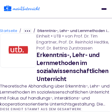
Startseite
/
/
Erkenntnis-, Lehr- und Lernmethoden im sozialwissenschaftlichen Unterricht
Einheit
•
UTB
• von
Prof. Dr. Tim
Engartner, Prof. Dr. Reinhold Hedtke,
Prof. Dr. Bettina Zurstrassen
Erkenntnis-, Lehr- und
Lernmethoden im
sozialwissenschaftlichen
Unterricht
Theoretische Abhandlung über Erkenntnis-, Lehr- und
Lernmethoden im sozialwissenschaftlichen Unterricht
mit Fokus auf handlungs-, interaktions- und
kooperationsorientierte Unterrichtsgestaltung. Die
DIESE EINHEIT STAMMT AUS DEM GESAMTWERK:
Seite diskutiert verschiedene pädagogische Ansätze