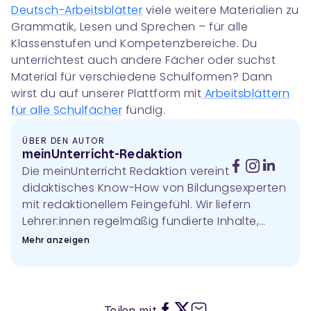
Deutsch-Arbeitsblätter
viele weitere Materialien zu
Grammatik, Lesen und Sprechen – für alle
Klassenstufen und Kompetenzbereiche. Du
unterrichtest auch andere Fächer oder suchst
Material für verschiedene Schulformen? Dann
wirst du auf unserer Plattform mit
Arbeitsblättern
für alle Schulfächer
fündig.
ÜBER DEN AUTOR
meinUnterricht-Redaktion
Die meinUnterricht Redaktion vereint
didaktisches Know-How von Bildungsexperten
mit redaktionellem Feingefühl. Wir liefern
Lehrer:innen regelmäßig fundierte Inhalte,
praxistaugliche Tipps und kreative Ideen für
Mehr anzeigen
den Schulalltag. Unser Fokus liegt auf Themen
wie Methodik & Didaktik,
Unterrichtsvorbereitung, Medienkompetenz,
Heterogenität von Lerngruppen,