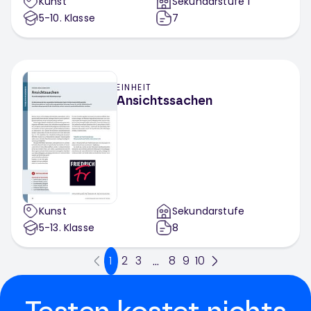
Kunst
Sekundarstufe 1
5-10
. Klasse
7
EINHEIT
Ansichtssachen
Kunst
Sekundarstufe
5-13
. Klasse
8
1
2
3
8
9
10
...