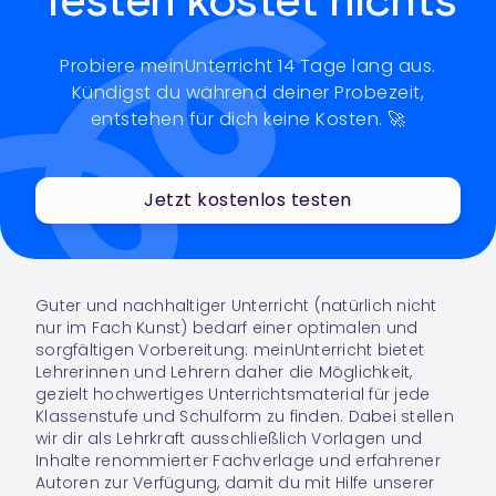
Testen kostet nichts
Probiere meinUnterricht 14 Tage lang aus.
Kündigst du während deiner Probezeit,
entstehen für dich keine Kosten. 🚀
Jetzt kostenlos testen
Guter und nach­hal­ti­ger Unter­richt (natür­lich nicht
nur im Fach
Kunst
) bedarf einer opti­ma­len und
sorg­fäl­ti­gen Vor­be­rei­tung: meinUnterricht bie­tet
Leh­re­rin­nen und Leh­rern daher die Mög­lich­keit,
gezielt hoch­wer­ti­ges Unter­richts­ma­te­rial für jede
Klas­sen­stufe und Schul­form zu fin­den. Dabei stel­len
wir dir als Lehrkraft aus­schließ­lich Vor­la­gen und
Inhalte renom­mier­ter Fach­ver­lage und erfah­re­ner
Auto­ren zur Ver­fü­gung, damit du mit Hilfe unserer