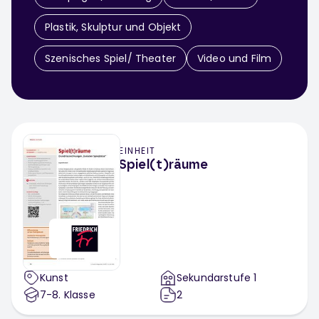
Plastik, Skulptur und Objekt
Szenisches Spiel/ Theater
Video und Film
EINHEIT
Spiel(t)räume
Kunst
Sekundarstufe 1
7-8
. Klasse
2