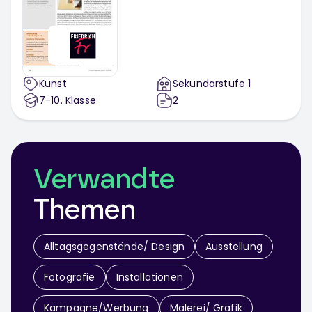
Kunst
Sekundarstufe 1
7-10
. Klasse
2
Verwandte
Themen
Alltagsgegenstände/ Design
Ausstellung
Fotografie
Installationen
Kampagne/Werbung
Malerei/ Grafik