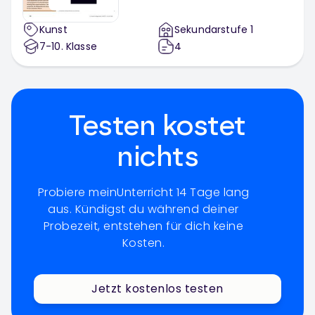
Kunst
Sekundarstufe 1
7-10
. Klasse
4
Testen kostet
nichts
Probiere meinUnterricht 14 Tage lang
aus. Kündigst du während deiner
Probezeit, entstehen für dich keine
Kosten.
Jetzt kostenlos testen