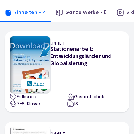
Einheiten
•
4
Ganze Werke
•
5
Vi
EINHEIT
Stationenarbeit:
Entwicklungsländer und
Globalisierung
Erdkunde
Gesamtschule
7-8
. Klasse
18
EINHEIT