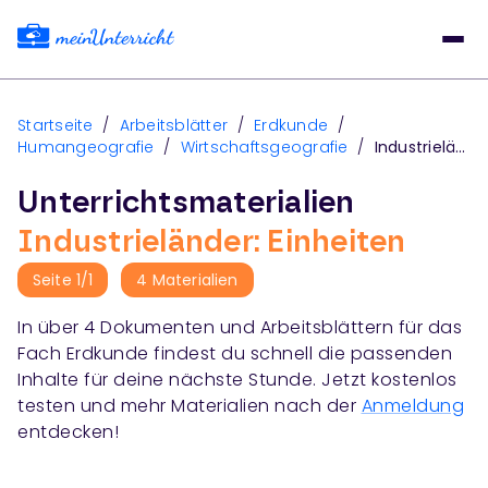
Startseite
/
Arbeitsblätter
/
Erdkunde
/
Humangeografie
/
Wirtschaftsgeografie
/
Industrieländer
Unterrichtsmaterialien
Industrieländer: Einheiten
Seite
1
/
1
4
Materialien
In über
4
Dokumenten und Arbeitsblättern für das
Fach
Erdkunde
findest du schnell die passenden
Inhalte für deine nächste Stunde. Jetzt kostenlos
testen und mehr Materialien nach der
Anmeldung
entdecken!