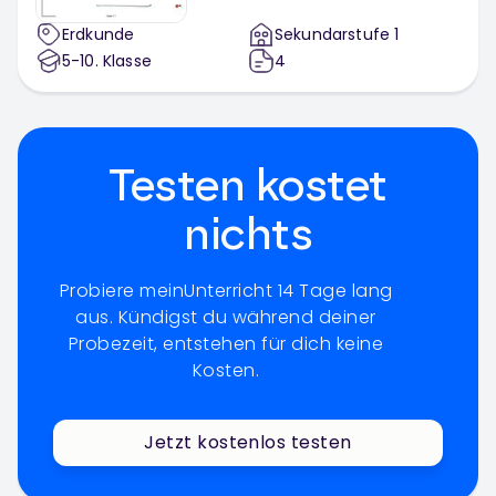
Erdkunde
Sekundarstufe 1
5-10
. Klasse
4
Testen kostet
nichts
Probiere meinUnterricht 14 Tage lang
aus. Kündigst du während deiner
Probezeit, entstehen für dich keine
Kosten.
Jetzt kostenlos testen