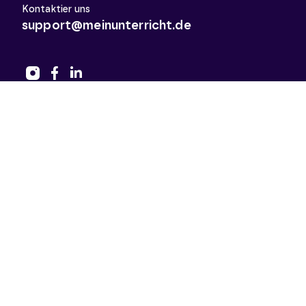
Kontaktier uns
support@meinunterricht.de
Schulfächer
Arbeitslehre
Biologie
Chemie
Deutsch
Deutsch als Zweitsprache
Didaktik & Methodik
Englisch
Erdkunde
Französisch
Geschichte
Informatik
Kunst