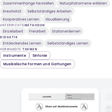
Zusammenhänge herstellen
Naturphänomene erklären
Tonentstehung, hohe und
tiefe Töne, Instrumente
Kreativität
Selbstständiges Arbeiten
selbst bauen, der Klang
Kooperatives Lernen
von Instrumenten, Spiele
Visualisierung
zu den Musikinstrumenten
UNTERRICHTS
METHODEN
Einzelarbeit
Freiarbeit
Stationenlernen
DIDAKTIK
Entdeckendes Lernen
Selbstständiges Lernen
VERWANDTE
THEMEN
Instrumente
Sinfonie
Musikalische Formen und Gattungen