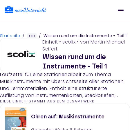
Startseite
/
/
Wissen rund um die Instrumente - Teil 1
Einheit
•
scolix
• von
Martin Michael
Seifert
Wissen rund um die
Instrumente - Teil 1
Laufzettel für eine Stationenarbeit zum Thema
Musikinstrumente mit Übersichtsseite aller Stationen
und Lernmaterialien. Enthält eine strukturierte
Auflistung von Instrumentenkarten, Steckbriefen,
DIESE EINHEIT STAMMT AUS DEM GESAMTWERK:
Puzzles und Informationsmaterialien zu
verschiedenen Instrumentenfamilien und
Tonentwicklung.
Ohren auf: Musikinstrumente
Gesamtes Werk -
6
Einheiten