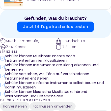
Gefunden, was du brauchst?
Jetzt 14 Tage kostenlos testen
Musik, Primarstufe,
Grundschule
Musikpraxis, Musiktheorie
2.-4. Klasse
17 Seiten
und -geschichte, Spielen
LERN
ZIELE
von Musikinstrumenten,
Schüler können Musikinstrumente nach
Instrumentenfamilien klassifizieren
Instrumentenkunde,
Schüler können Instrumente am Klang erkennen und
Blechblasinstrumente,
benennen
Holzblasinstrumente,
Schüler verstehen, wie Töne auf verschiedenen
Streichinstrumente,
Instrumenten entstehen
Tasteninstrumente,
Schüler können einfache Instrumente selbst bauen und
Musikinstrumente, Die
damit musizieren
Instrumentenfamilien,
Schüler können klassische Musikstücke hörend
Blasinstrumente,
wahrnehmen und unterscheiden
Sinfonieinstrumente, Geige,
GEFÖRDERTE
KOMPETENZEN
Trompete, Klarinette,
Hörverstehen
Fachwissen anwenden
Gitarre, Pauke, Klavier,