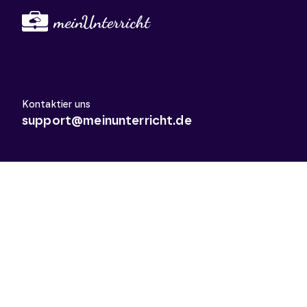
Kontaktier uns
support@meinunterricht.de
Schulfächer
Arbeitslehre
Biologie
Chemie
Deutsch
Deutsch als Zweitsprache
Didaktik & Methodik