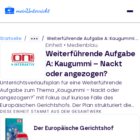
Startseite
/
/
Weiterführende Aufgabe A: Kaugummi – Nackt oder angezogen?
Einheit
•
Medienblau
Weiterführende Aufgabe
A: Kaugummi – Nackt
oder angezogen?
Unterrichtsverlaufsplan für eine Weiterführende
Aufgabe zum Thema „Kaugummi – Nackt oder
angezogen?" mit Fokus auf kuriose Fälle des
Europäischen Gerichtshofs. Der Plan strukturiert die
DIESE EINHEIT STAMMT AUS DEM GESAMTWERK:
Einheit in Einstieg, zwei Erarbeitungsphasen und
Abschluss mit verschiedenen Arbeitsblättern und
Methoden.
Der Europäische Gerichtshof