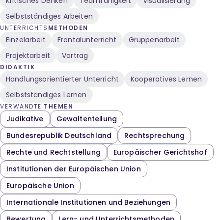
Kritisches Denken
Teamfähigkeit
Visualisierung
Urteil, Quellen
Selbstständiges Arbeiten
UNTERRICHTS
METHODEN
Einzelarbeit
Frontalunterricht
Gruppenarbeit
Projektarbeit
Vortrag
DIDAKTIK
Handlungsorientierter Unterricht
Kooperatives Lernen
Selbstständiges Lernen
VERWANDTE
THEMEN
Judikative
Gewaltenteilung
Bundesrepublik Deutschland
Rechtsprechung
Rechte und Rechtstellung
Europäischer Gerichtshof
Institutionen der Europäischen Union
Europäische Union
Internationale Institutionen und Beziehungen
Bewertung
Lern- und Unterrichtsmethoden