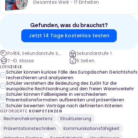
Gesamtes Werk -
17
Einheiten
Gefunden, was du brauchst?
Jetzt 14 Tage kostenlos testen
Politik, Sekundarstufe II,
Sekundarstufe 1
Sekundarstufe I,
7.-10. Klasse
6 Seiten
Europäische Union,
LERN
ZIELE
Politische Ordnung,
Schüler können kuriose Fälle des Europäischen Gerichtshofs
recherchieren und analysieren
Institutionen, Politische
Schüler verstehen die Bedeutung des EuGH für die
Ordnung auf Europaebene,
europäische Rechtsordnung und den freien Warenverkehr
Europäischer Gerichtshof,
Schüler können Fallbeispiele in verschiedenen
Institutionen der
Präsentationsformaten aufbereiten und präsentieren
Europäischen Union,
Schüler bewerten Vorträge nach definierten Kriterien
Aufgaben,
GEFÖRDERTE
KOMPETENZEN
Zusammensetzung,
Recherchekompetenz
Strukturierung
Reportage,
Fotodokumentation,
Präsentationstechniken
Kommunikationsfähigkeit
Hilfsmittel, Verfahrensart,