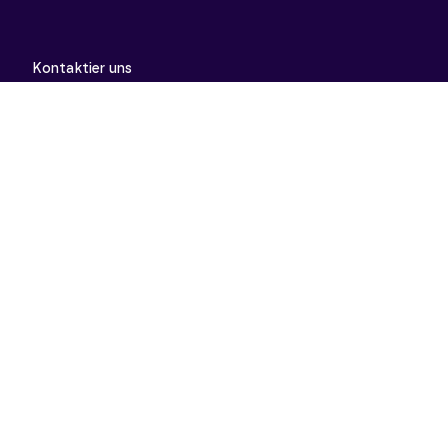
Kontaktier uns
support@meinunterricht.de
Schulfächer
Arbeitslehre
Biologie
Chemie
Deutsch
Deutsch als Zweitsprache
Didaktik & Methodik
Englisch
Erdkunde
Französisch
Geschichte