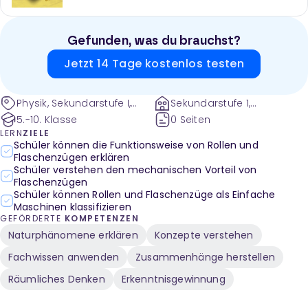
Gefunden, was du brauchst?
Jetzt 14 Tage kostenlos testen
Physik, Sekundarstufe I,
Sekundarstufe 1,
Mechanik, Grundlagen der
Mittelschule und weitere
5.-10. Klasse
0 Seiten
Dynamik, Arbeit und
LERN
ZIELE
Leistung, Translation und
Schüler können die Funktionsweise von Rollen und
Flaschenzügen erklären
Rotation, Flaschenzug,
Schüler verstehen den mechanischen Vorteil von
Rollende Bewegungen,
Flaschenzügen
Kraftverteilung, Lehrfilm,
Schüler können Rollen und Flaschenzüge als Einfache
Kraft, Last, Kraftminderung
Maschinen klassifizieren
GEFÖRDERTE
KOMPETENZEN
Naturphänomene erklären
Konzepte verstehen
Fachwissen anwenden
Zusammenhänge herstellen
Räumliches Denken
Erkenntnisgewinnung