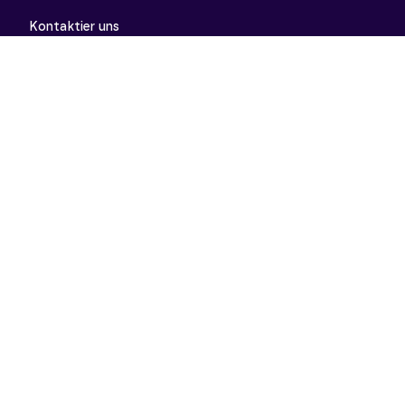
Kontaktier uns
support@meinunterricht.de
Schulfächer
Arbeitslehre
Biologie
Chemie
Deutsch
Deutsch als Zweitsprache
Didaktik & Methodik
Englisch
Erdkunde
Französisch
Geschichte
Informatik
Kunst