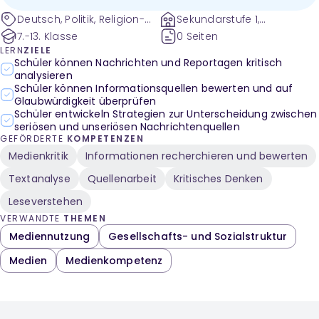
Deutsch, Politik, Religion-
Sekundarstufe 1,
Ethik, Sekundarstufe I,
Sekundarstufe 2
7.-13. Klasse
0 Seiten
Sekundarstufe II, Schreiben,
LERN
ZIELE
Rechte und Pflichten,
Schüler können Nachrichten und Reportagen kritisch
analysieren
Miteinander leben, Lesen,
Schüler können Informationsquellen bewerten und auf
Medien, Sprechen und
Glaubwürdigkeit überprüfen
Zuhören, Gemeinschaft,
Schüler entwickeln Strategien zur Unterscheidung zwischen
Wir in der Welt, Schreiben
seriösen und unseriösen Nachrichtenquellen
und neue Medien, Internet
GEFÖRDERTE
KOMPETENZEN
und Datenschutz, Handeln
Medienkritik
Informationen recherchieren und bewerten
in Verantwortung, Lesen
und Medien,
Textanalyse
Quellenarbeit
Kritisches Denken
Medienkompetenz,
Leseverstehen
Informieren, Jugend und
Medien, Wissenschaft und
VERWANDTE
THEMEN
Technik, Planen von Texten
Mediennutzung
Gesellschafts- und Sozialstruktur
(z.B. Recherche im
Medien
Medienkompetenz
Internet), Suchen von
Informationen in Medien,
Informieren in Alltag,
Medien und Unterricht,
Mediennutzung, Twitter,