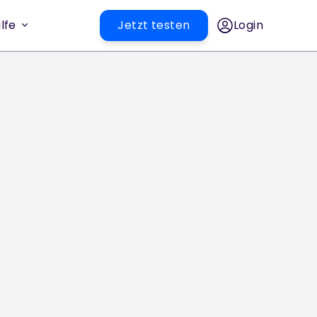
lfe
Jetzt testen
Login