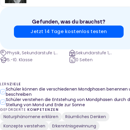
Gefunden, was du brauchst?
Jetzt 14 Tage kostenlos testen
Physik, Sekundarstufe I,
Sekundarstufe 1,
Astronomie, Das
Gesamtschule und weite
5.-10. Klasse
0 Seiten
Sonnensystem,
Himmelskörper, Erdmond,
Zusammenhang Sonne und
Mond, Phasenwechsel Mond,
LERN
ZIELE
motivierender Lernanlass,
Schüler können die verschiedenen Mondphasen benennen 
Alltagsbezug
beschreiben
Schüler verstehen die Entstehung von Mondphasen durch d
Stellung von Mond und Erde zur Sonne
GEFÖRDERTE
KOMPETENZEN
Naturphänomene erklären
Räumliches Denken
Konzepte verstehen
Erkenntnisgewinnung