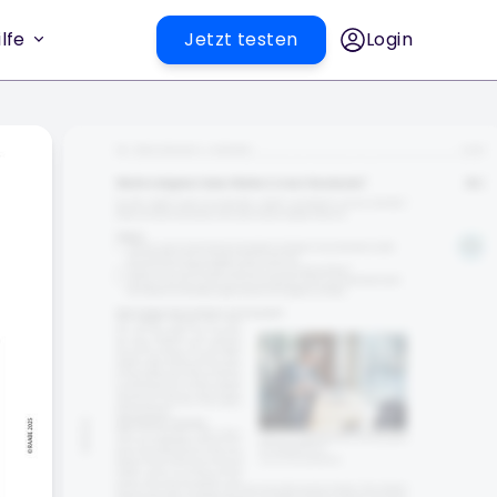
lfe
Jetzt testen
Login