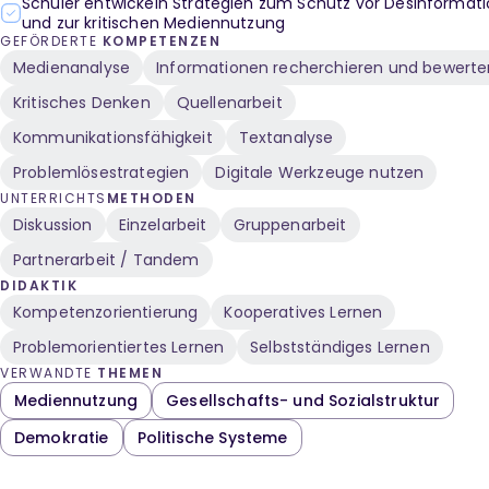
Schüler entwickeln Strategien zum Schutz vor Desinformat
und zur kritischen Mediennutzung
GEFÖRDERTE
KOMPETENZEN
Medienanalyse
Informationen recherchieren und bewerte
Kritisches Denken
Quellenarbeit
Kommunikationsfähigkeit
Textanalyse
Problemlösestrategien
Digitale Werkzeuge nutzen
UNTERRICHTS
METHODEN
Diskussion
Einzelarbeit
Gruppenarbeit
Partnerarbeit / Tandem
DIDAKTIK
Kompetenzorientierung
Kooperatives Lernen
Problemorientiertes Lernen
Selbstständiges Lernen
VERWANDTE
THEMEN
Mediennutzung
Gesellschafts- und Sozialstruktur
Demokratie
Politische Systeme