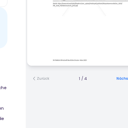
1
/
4
Zurück
Nächs
sche
en
ie