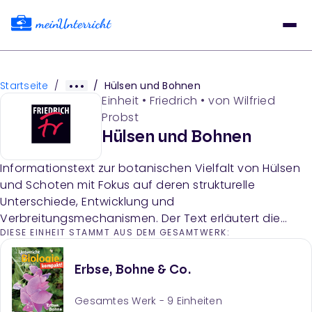
Startseite
/
/
Hülsen und Bohnen
Einheit
•
Friedrich
• von
Wilfried
Probst
Hülsen und Bohnen
Informationstext zur botanischen Vielfalt von Hülsen
und Schoten mit Fokus auf deren strukturelle
Unterschiede, Entwicklung und
Verbreitungsmechanismen. Der Text erläutert die
DIESE EINHEIT STAMMT AUS DEM GESAMTWERK:
Unterscheidung zwischen Hülsen und Schoten sowie
Besonderheiten bei verschiedenen Pflanzenarten wie
Erdnuss, Röhrenkassie und Johannisbrotbaum.
Erbse, Bohne & Co.
Gesamtes Werk -
9
Einheiten