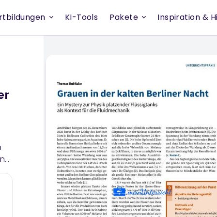
rtbildungen
KI-Tools
Pakete
Inspiration & Hi
er
-
n
und
I