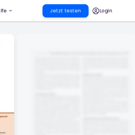
lfe
Jetzt testen
Login