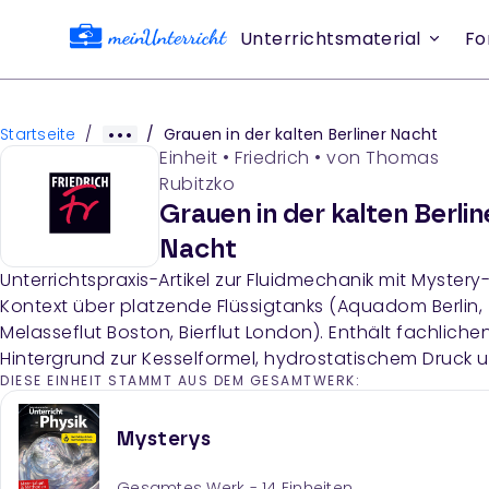
Unterrichtsmaterial
Fo
Startseite
/
/
Grauen in der kalten Berliner Nacht
Einheit
•
Friedrich
• von
Thomas
Rubitzko
Grauen in der kalten Berlin
Nacht
Unterrichtspraxis-Artikel zur Fluidmechanik mit Mystery
Kontext über platzende Flüssigtanks (Aquadom Berlin,
Melasseflut Boston, Bierflut London). Enthält fachliche
Hintergrund zur Kesselformel, hydrostatischem Druck 
DIESE EINHEIT STAMMT AUS DEM GESAMTWERK:
Zugspannung sowie Differenzierungshinweise für Sek. 
und II mit gestuften Schwierigkeitsniveaus.
Mysterys
Gesamtes Werk -
14
Einheiten