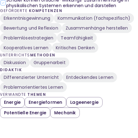
Schüler können Ursache-Wirkungs-Zusammenhänge in
physikalischen Systemen erkennen und darstellen
GEFÖRDERTE
KOMPETENZEN
Erkenntnisgewinnung
Kommunikation (fachspezifisch)
Bewertung und Reflexion
Zusammenhänge herstellen
Problemlösestrategien
Teamfähigkeit
Kooperatives Lernen
Kritisches Denken
UNTERRICHTS
METHODEN
Diskussion
Gruppenarbeit
DIDAKTIK
Differenzierter Unterricht
Entdeckendes Lernen
Problemorientiertes Lernen
VERWANDTE
THEMEN
Energie
Energieformen
Lageenergie
Potentielle Energie
Mechanik