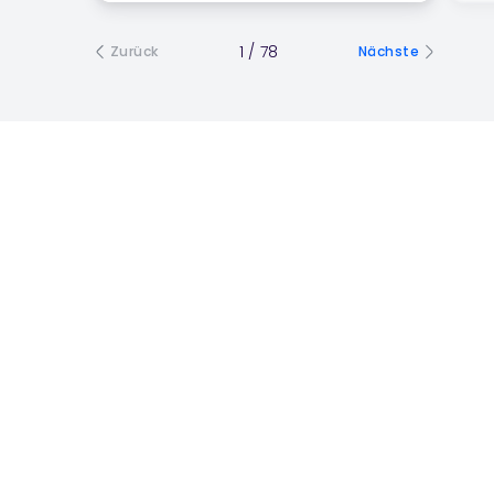
1
/
78
Zurück
Nächste