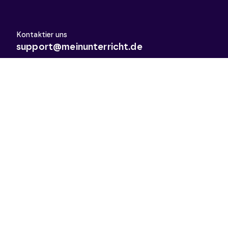
Kontaktier uns
support@meinunterricht.de
Schulfächer
Arbeitslehre
Biologie
Chemie
Deutsch
Deutsch als Zweitsprache
Didaktik & Methodik
Englisch
Erdkunde
Französisch
Geschichte