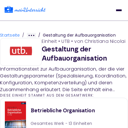
Startseite
/
/
Gestaltung der Aufbauorganisation
Einheit
•
UTB
• von
Christiana Nicolai
Gestaltung der
Aufbauorganisation
Informationstext zur Aufbauorganisation, der die vier
Gestaltungsparameter (Spezialisierung, Koordination,
Konfiguration, Kompetenzverteilung) und deren
Zusammenhang erläutert. Die Seite enthält eine
DIESE EINHEIT STAMMT AUS DEM GESAMTWERK:
Übersichtsabbildung und detaillierte Erklärungen der
einzelnen Parameter.
Betriebliche Organisation
Gesamtes Werk -
13
Einheiten