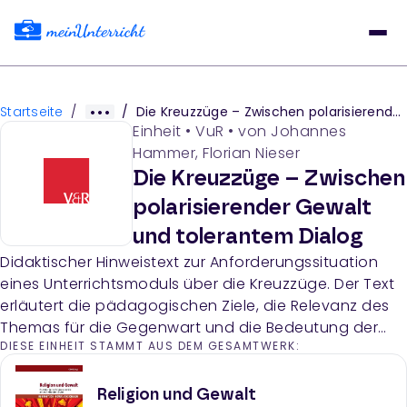
Startseite
/
/
Die Kreuzzüge – Zwischen polarisierender Gewalt und tolerantem Dialog
Einheit
•
VuR
• von
Johannes
Hammer, Florian Nieser
Die Kreuzzüge – Zwischen
polarisierender Gewalt
und tolerantem Dialog
Didaktischer Hinweistext zur Anforderungssituation
eines Unterrichtsmoduls über die Kreuzzüge. Der Text
erläutert die pädagogischen Ziele, die Relevanz des
Themas für die Gegenwart und die Bedeutung der
DIESE EINHEIT STAMMT AUS DEM GESAMTWERK:
Förderung von Urteils-, Verständigungs- und
Reflexionskompetenz bei Schülerinnen und Schülern.
Religion und Gewalt