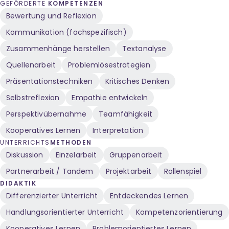
GEFÖRDERTE
KOMPETENZEN
Bewertung und Reflexion
Kommunikation (fachspezifisch)
Zusammenhänge herstellen
Textanalyse
Quellenarbeit
Problemlösestrategien
Präsentationstechniken
Kritisches Denken
Selbstreflexion
Empathie entwickeln
Perspektivübernahme
Teamfähigkeit
Kooperatives Lernen
Interpretation
UNTERRICHTS
METHODEN
Diskussion
Einzelarbeit
Gruppenarbeit
Partnerarbeit / Tandem
Projektarbeit
Rollenspiel
DIDAKTIK
Differenzierter Unterricht
Entdeckendes Lernen
Handlungsorientierter Unterricht
Kompetenzorientierung
Kooperatives Lernen
Problemorientiertes Lernen