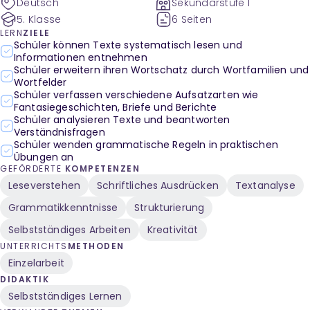
Deutsch
Sekundarstufe I
5. Klasse
6 Seiten
LERN
ZIELE
Schüler können Texte systematisch lesen und
Informationen entnehmen
Schüler erweitern ihren Wortschatz durch Wortfamilien und
Wortfelder
Schüler verfassen verschiedene Aufsatzarten wie
Fantasiegeschichten, Briefe und Berichte
Schüler analysieren Texte und beantworten
Verständnisfragen
Schüler wenden grammatische Regeln in praktischen
Übungen an
GEFÖRDERTE
KOMPETENZEN
Leseverstehen
Schriftliches Ausdrücken
Textanalyse
Grammatikkenntnisse
Strukturierung
Selbstständiges Arbeiten
Kreativität
UNTERRICHTS
METHODEN
Einzelarbeit
DIDAKTIK
Selbstständiges Lernen