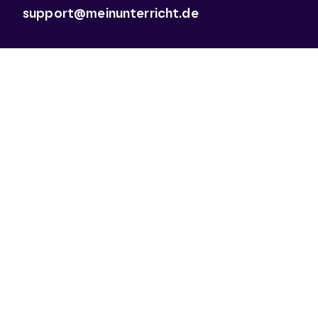
support@meinunterricht.de
Schulfächer
Arbeitslehre
Biologie
Chemie
Deutsch
Deutsch als Zweitsprache
Didaktik & Methodik
Englisch
Erdkunde
Französisch
Geschichte
Informatik
Kunst
Latein