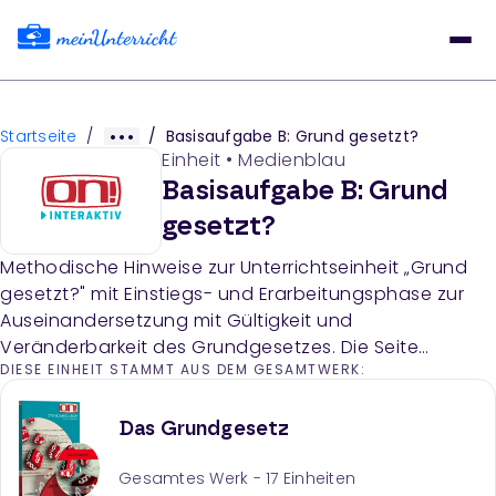
Startseite
/
/
Basisaufgabe B: Grund gesetzt?
Einheit
•
Medienblau
Basisaufgabe B: Grund
gesetzt?
Methodische Hinweise zur Unterrichtseinheit „Grund
gesetzt?" mit Einstiegs- und Erarbeitungsphase zur
Auseinandersetzung mit Gültigkeit und
Veränderbarkeit des Grundgesetzes. Die Seite
DIESE EINHEIT STAMMT AUS DEM GESAMTWERK:
beschreibt konkrete Unterrichtsschritte, Sozialformen
und Materialien für die Lehrkraft.
Das Grundgesetz
Gesamtes Werk -
17
Einheiten