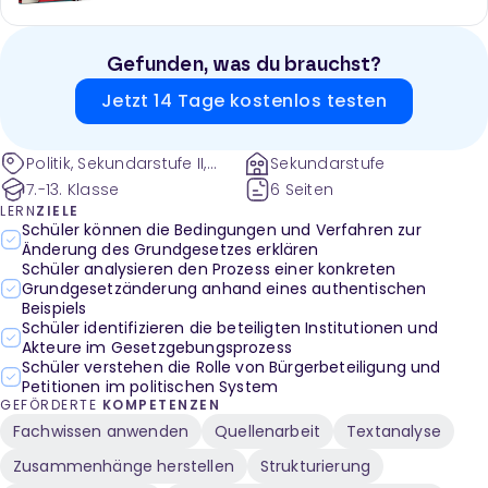
Gefunden, was du brauchst?
Jetzt 14 Tage kostenlos testen
Politik, Sekundarstufe II,
Sekundarstufe
Sekundarstufe I, Politische
7.-13. Klasse
6 Seiten
Ordnung in der
LERN
ZIELE
Bundesrepublik
Schüler können die Bedingungen und Verfahren zur
Änderung des Grundgesetzes erklären
Deutschland, Rechte und
Schüler analysieren den Prozess einer konkreten
Pflichten, Erklärfilm,
Grundgesetzänderung anhand eines authentischen
Jobcenter-Reform,
Beispiels
Mehrheit,
Schüler identifizieren die beteiligten Institutionen und
Persönlichkeitsrecht
Akteure im Gesetzgebungsprozess
Schüler verstehen die Rolle von Bürgerbeteiligung und
Petitionen im politischen System
GEFÖRDERTE
KOMPETENZEN
Fachwissen anwenden
Quellenarbeit
Textanalyse
Zusammenhänge herstellen
Strukturierung