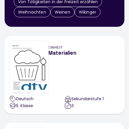
Von Tätigkeiten in der Freizeit erzählen
Weihnachten
Weinen
Wikinger
EINHEIT
Materialien
Deutsch
Sekundarstufe 1
5
. Klasse
3