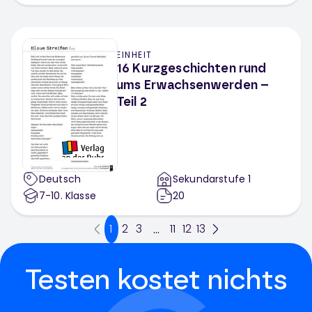
EINHEIT
16 Kurzgeschichten rund
ums Erwachsenwerden –
Teil 2
Deutsch
Sekundarstufe 1
7-10
. Klasse
20
1
2
3
11
12
13
...
Testen kostet nichts