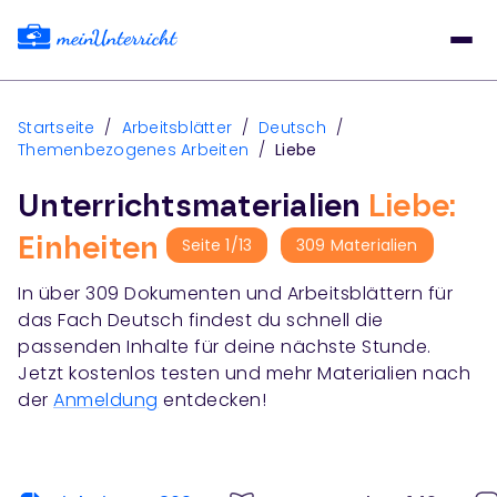
Startseite
/
Arbeitsblätter
/
Deutsch
/
Themenbezogenes Arbeiten
/
Liebe
Unterrichtsmaterialien
Liebe:
Einheiten
Seite
1
/
13
309
Materialien
In über
309
Dokumenten und Arbeitsblättern für
das Fach
Deutsch
findest du schnell die
passenden Inhalte für deine nächste Stunde.
Jetzt kostenlos testen und mehr Materialien nach
der
Anmeldung
entdecken!