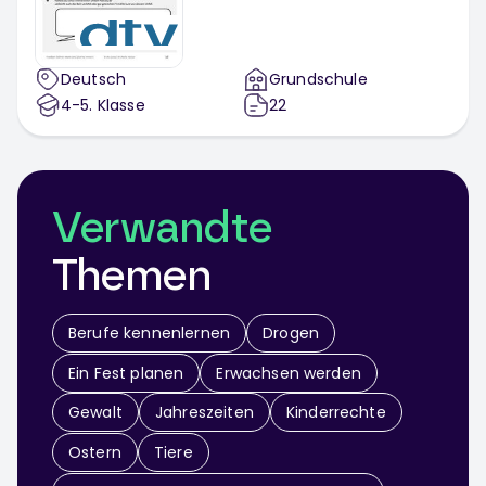
Deutsch
Grundschule
4-5
. Klasse
22
Verwandte
Themen
Berufe kennenlernen
Drogen
Ein Fest planen
Erwachsen werden
Gewalt
Jahreszeiten
Kinderrechte
Ostern
Tiere