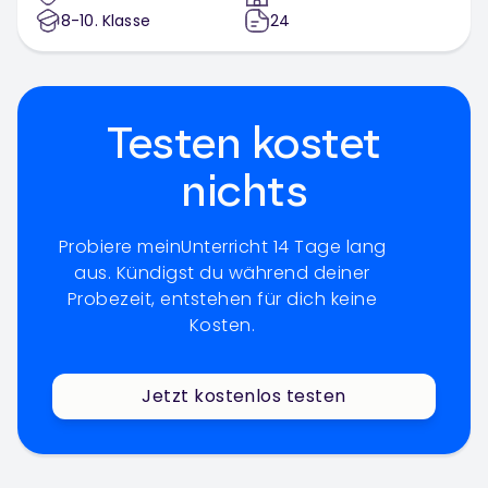
8-10
. Klasse
24
Testen kostet
nichts
Probiere meinUnterricht 14 Tage lang
aus. Kündigst du während deiner
Probezeit, entstehen für dich keine
Kosten.
Jetzt kostenlos testen