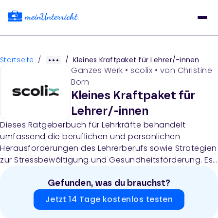
Startseite
/
/
Kleines Kraftpaket für Lehrer/-innen
Ganzes Werk
•
scolix
• von
Christine
Born
Kleines Kraftpaket für
Lehrer/-innen
Dieses Ratgeberbuch für Lehrkräfte behandelt
umfassend die beruflichen und persönlichen
Herausforderungen des Lehrerberufs sowie Strategien
zur Stressbewältigung und Gesundheitsförderung. Es
enthält Kapitel zu Persönlichkeitsentwicklung,
Wellness, Schulalltag, praktische Tipps und
Gefunden, was du brauchst?
Experteninterviews mit Medizinern, Psychologen und
Jetzt 14 Tage kostenlos testen
Pädagogen.