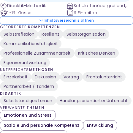
Didaktik-Methodik
Schulartenübergreifend,
Grundschule und weitere
1.-13. Klasse
9 Einheiten
Inhaltsverzeichnis öffnen
GEFÖRDERTE
KOMPETENZEN
Selbstreflexion
Resilienz
Selbstorganisation
Kommunikationsfähigkeit
Professionelle Zusammenarbeit
Kritisches Denken
Eigenverantwortung
UNTERRICHTS
METHODEN
Einzelarbeit
Diskussion
Vortrag
Frontalunterricht
Partnerarbeit / Tandem
DIDAKTIK
Selbstständiges Lernen
Handlungsorientierter Unterricht
VERWANDTE
THEMEN
Emotionen und Stress
Soziale und personale Kompetenz
Entwicklung