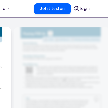
lfe
Jetzt testen
Login