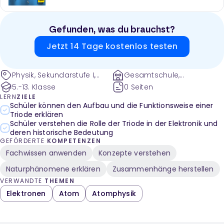
Gefunden, was du brauchst?
Jetzt 14 Tage kostenlos testen
Physik, Sekundarstufe I,
Gesamtschule,
Sekundarstufe II,
Gymnasium und weitere
5.-13. Klasse
0 Seiten
Elektromagnetismus,
LERN
ZIELE
Elektrische Bauelemente,
Schüler können den Aufbau und die Funktionsweise einer
Triode erklären
Materialien, Dioden,
Schüler verstehen die Rolle der Triode in der Elektronik und
Halbleiter, Polung,
deren historische Bedeutung
Halbleiter, Röhrendiode,
GEFÖRDERTE
KOMPETENZEN
Glaskörper, Gitter, positive
Fachwissen anwenden
Konzepte verstehen
Spannung, Elektronen,
Kathode, Anode, Heizdraht,
Naturphänomene erklären
Zusammenhänge herstellen
Anodenstrom, Kennlinie
VERWANDTE
THEMEN
Elektronen
Atom
Atomphysik