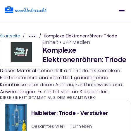
Startseite
/
/
Komplexe Elektronenröhren: Triode
Einheit
•
JPP Medien
Komplexe
Elektronenröhren: Triode
Dieses Material behandelt die Triode als komplexe
Elektronenröhre und vermittelt grundlegende
Kenntnisse über deren Aufbau, Funktionsweise und
Anwendungen. Es richtet sich an Schüler der
DIESE EINHEIT STAMMT AUS DEM GESAMTWERK:
Sekundarstufe II im Bereich Physik und Elektrotechnik.
Halbleiter: Triode - Verstärker
Gesamtes Werk -
1
Einheiten