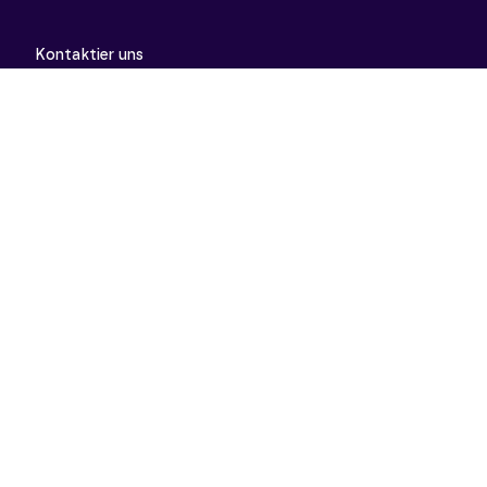
Kontaktier uns
support@meinunterricht.de
Schulfächer
Arbeitslehre
Biologie
Chemie
Deutsch
Deutsch als Zweitsprache
Didaktik & Methodik
Englisch
Erdkunde
Französisch
Geschichte
Informatik