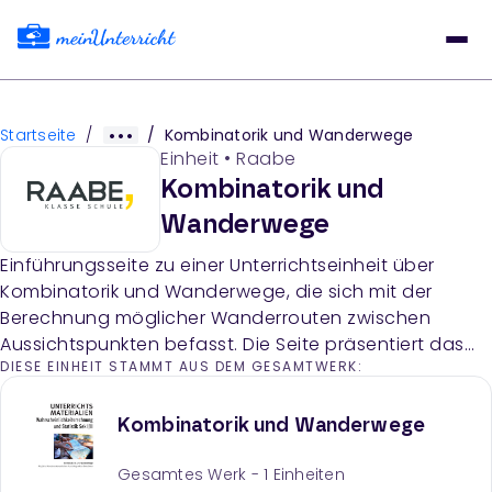
Startseite
/
/
Kombinatorik und Wanderwege
Einheit
•
Raabe
Kombinatorik und
Wanderwege
Einführungsseite zu einer Unterrichtseinheit über
Kombinatorik und Wanderwege, die sich mit der
Berechnung möglicher Wanderrouten zwischen
Aussichtspunkten befasst. Die Seite präsentiert das
DIESE EINHEIT STAMMT AUS DEM GESAMTWERK:
Thema und die Lernziele für die folgende
Unterrichtssequenz.
Kombinatorik und Wanderwege
Gesamtes Werk -
1
Einheiten