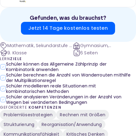
Gefunden, was du brauchst?
Jetzt 14 Tage kostenlos testen
Mathematik, Sekundarstufe I,
Gymnasium,
Daten und Zufall, Stochastik,
Gesamtschule und
9. Klasse
6 Seiten
Kombinatorik,
weitere
LERN
ZIELE
Multiplikationsregel,
Schüler können das Allgemeine Zählprinzip der
Kombinatorik anwenden
Gleichungssystem,
Schüler berechnen die Anzahl von Wanderrouten mithilfe
Prozentsatz,
der Multiplikationsregel
Wahrscheinlichkeitsrechnung
Schüler modellieren reale Situationen mit
kombinatorischen Methoden
Schüler analysieren Veränderungen in der Anzahl von
Wegen bei veränderten Bedingungen
GEFÖRDERTE
KOMPETENZEN
Problemlösestrategien
Rechnen mit Größen
Strukturierung
Reorganisation/Anwendung
Kommunikationsfähigkeit
Kritisches Denken