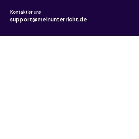
Kontaktier uns
support@meinunterricht.de
Schulfächer
Arbeitslehre
Biologie
Chemie
Deutsch
Deutsch als Zweitsprache
Didaktik & Methodik
Englisch
Erdkunde
Französisch
Geschichte
Informatik