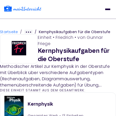
Startseite
/
/
Kernphysikaufgaben für die Oberstufe
Einheit
•
Friedrich
• von
Gunnar
Friege
Kernphysikaufgaben für
die Oberstufe
Methodischer Artikel zur Kernphysik in der Oberstufe
mit Überblick über verschiedene Aufgabentypen
(Rechenaufgaben, Diagrammauswertung,
themenüberschreitende Aufgaben) für Übung,
DIESE EINHEIT STAMMT AUS DEM GESAMTWERK:
Vertiefung und Lernerfolgskontrolle. Der Text erläutert
die Vielfalt der Aufgabenkultur in der Kernphysik und
verweist auf konkrete Beispielaufgaben in Kästen.
Kernphysik
Gesamtes Werk -
13
Einheiten