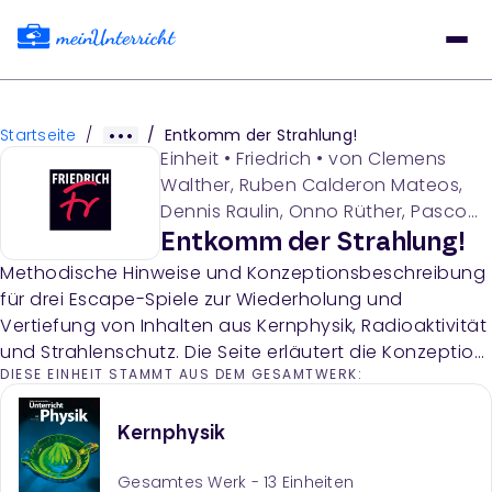
Startseite
/
/
Entkomm der Strahlung!
Einheit
•
Friedrich
• von
Clemens
Walther, Ruben Calderon Mateos,
Dennis Raulin, Onno Rüther, Pasco
Starcevic
Entkomm der Strahlung!
Methodische Hinweise und Konzeptionsbeschreibung
für drei Escape-Spiele zur Wiederholung und
Vertiefung von Inhalten aus Kernphysik, Radioaktivität
und Strahlenschutz. Die Seite erläutert die Konzeption,
DIESE EINHEIT STAMMT AUS DEM GESAMTWERK:
Einbindung in den Unterricht und das Spielmaterial der
kooperativen Lernspiele.
Kernphysik
Gesamtes Werk -
13
Einheiten