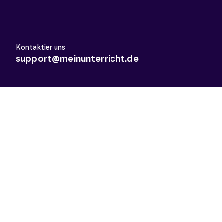
Kontaktier uns
support@meinunterricht.de
Schulfächer
Arbeitslehre
Biologie
Chemie
Deutsch
Deutsch als Zweitsprache
Didaktik & Methodik
Englisch
Erdkunde
Französisch