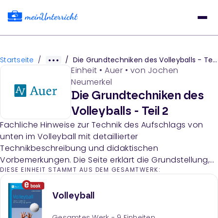
Startseite
/
/
Die Grundtechniken des Volleyballs - Teil 2
Einheit
•
Auer
• von
Jochen
Neumerkel
Die Grundtechniken des
Volleyballs - Teil 2
Fachliche Hinweise zur Technik des Aufschlags von
unten im Volleyball mit detaillierter
Technikbeschreibung und didaktischen
Vorbemerkungen. Die Seite erklärt die Grundstellung,
DIESE EINHEIT STAMMT AUS DEM GESAMTWERK:
Bewegungsabläufe und pädagogische Gründe für
die Vermittlung dieser Technik.
Volleyball
Gesamtes Werk -
9
Einheiten