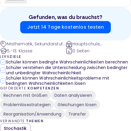
Gefunden, was du brauchst?
Jetzt 14 Tage kostenlos testen
Mathematik, Sekundarstufe
Hauptschule,
II, Sekundarstufe I, Daten
Gesamtschule und weitere
5.-13. Klasse
0 Seiten
und Zufall, Daten und
LERN
ZIELE
Zufall, Stochastik, Zahl,
Schüler können bedingte Wahrscheinlichkeiten berechnen
Vierfeldertafel, Rationale
Schüler verstehen die Unterscheidung zwischen bedingter
und unbedingter Wahrscheinlichkeit
Zahlen, Prozente und
Schüler können Wahrscheinlichkeitsprobleme mit
Zinsen, Grundwert,
bedingten Wahrscheinlichkeiten lösen
Prozentwert, Prozentsatz,
GEFÖRDERTE
KOMPETENZEN
Tabelle, Häufigkeit,
Rechnen mit Größen
Daten analysieren
Bedingung, Zeilen,
Querstrich, abhängiges
Problemlösestrategien
Gleichungen lösen
Ereignis, Summenzeichen,
Reorganisation/Anwendung
Spalte, Summenfeld,
Transfer
mögliche Ereignisse,
VERWANDTE
THEMEN
Dezimalzahlen
Stochastik