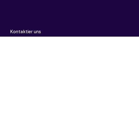
Kontaktier uns
support@meinunterricht.de
Schulfächer
Arbeitslehre
Biologie
Chemie
Deutsch
Deutsch als Zweitsprache
Didaktik & Methodik
Englisch
Erdkunde
Französisch