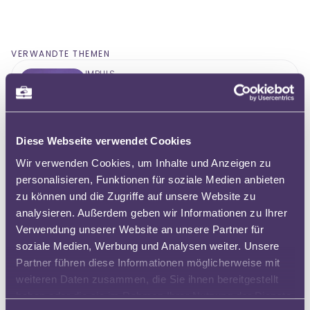
VERWANDTE THEMEN
IMPULS
Beutelsbacher Konsens: Wie
können sich Lehrkräfte politisch
äußern?
Bob Blume
Diese Webseite verwendet Cookies
10 Minuten
Wir verwenden Cookies, um Inhalte und Anzeigen zu
personalisieren, Funktionen für soziale Medien anbieten
KURS
zu können und die Zugriffe auf unsere Website zu
Medienrecht in der Schule -
analysieren. Außerdem geben wir Informationen zu Ihrer
Grundwissen für Schulleitungen
Johannes Philipp
Verwendung unserer Website an unsere Partner für
240 Minuten
soziale Medien, Werbung und Analysen weiter. Unsere
Partner führen diese Informationen möglicherweise mit
weiteren Daten zusammen, die Sie ihnen bereitgestellt
KURS
haben oder die sie im Rahmen Ihrer Nutzung der Dienste
Urheberrecht - Grundwissen für