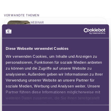
VERWANDTE THEMEN
WEBINAR
Demokratiebildung im Kontext
gesellschaftlicher Diversität für
deinen Fachunterricht
Reina-María Nerlich, Stipo Zeba
Diese Webseite verwendet Cookies
65 Minuten
Wir verwenden Cookies, um Inhalte und Anzeigen zu
KURS
personalisieren, Funktionen für soziale Medien anbieten
Innovativ Feedback geben und
zu können und die Zugriffe auf unsere Website zu
einholen
analysieren. Außerdem geben wir Informationen zu Ihrer
Verena Plomer
Verwendung unserer Website an unsere Partner für
180 Minuten
soziale Medien, Werbung und Analysen weiter. Unsere
Partner führen diese Informationen möglicherweise mit
weiteren Daten zusammen, die Sie ihnen bereitgestellt
KURS
haben oder die sie im Rahmen Ihrer Nutzung der Dienste
Tooltasting: Staffelfinale – Dein
gesammelt haben.