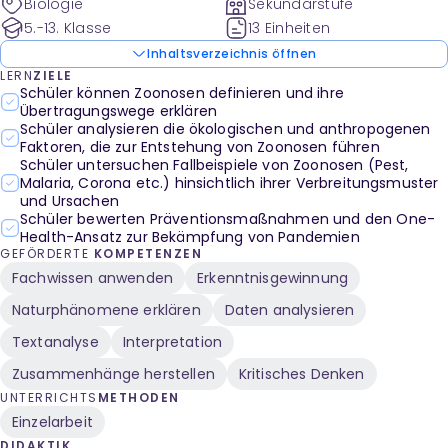
Biologie
Sekundarstufe
Ansatz.
5.-13. Klasse
13 Einheiten
Inhaltsverzeichnis öffnen
LERN
ZIELE
Schüler können Zoonosen definieren und ihre
Übertragungswege erklären
Schüler analysieren die ökologischen und anthropogenen
Faktoren, die zur Entstehung von Zoonosen führen
Schüler untersuchen Fallbeispiele von Zoonosen (Pest,
Malaria, Corona etc.) hinsichtlich ihrer Verbreitungsmuster
und Ursachen
Schüler bewerten Präventionsmaßnahmen und den One-
Health-Ansatz zur Bekämpfung von Pandemien
GEFÖRDERTE
KOMPETENZEN
Fachwissen anwenden
Erkenntnisgewinnung
Naturphänomene erklären
Daten analysieren
Textanalyse
Interpretation
Zusammenhänge herstellen
Kritisches Denken
UNTERRICHTS
METHODEN
Einzelarbeit
DIDAKTIK