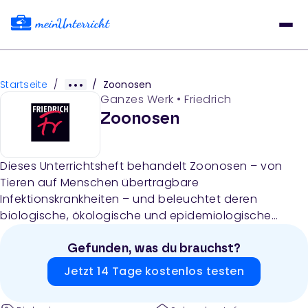
Startseite
/
/
Zoonosen
Ganzes Werk
•
Friedrich
Zoonosen
Dieses Unterrichtsheft behandelt Zoonosen – von
Tieren auf Menschen übertragbare
Infektionskrankheiten – und beleuchtet deren
biologische, ökologische und epidemiologische
Aspekte. Das Material umfasst detaillierte Kompakt-
Artikel zu neun Zoonosen (Pest, Malaria, Borreliose,
Gefunden, was du brauchst?
Influenza, West-Nil-Fieber, Nipah, Hanta, Bilharziose,
Jetzt 14 Tage kostenlos testen
Corona) mit Aufgaben, Grafiken und Lösungen sowie
einen Überblick über Prävention und den One-Health-