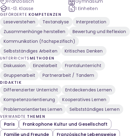
Französisch
Gymnasium
11.-13. Klasse
1 Einheiten
GEFÖRDERTE
KOMPETENZEN
Leseverstehen
Textanalyse
Interpretation
Zusammenhänge herstellen
Bewertung und Reflexion
Kommunikation (fachspezifisch)
Selbstständiges Arbeiten
Kritisches Denken
UNTERRICHTS
METHODEN
Diskussion
Einzelarbeit
Frontalunterricht
Gruppenarbeit
Partnerarbeit / Tandem
DIDAKTIK
Differenzierter Unterricht
Entdeckendes Lernen
Kompetenzorientierung
Kooperatives Lernen
Problemorientiertes Lernen
Selbstständiges Lernen
VERWANDTE
THEMEN
Paris
Frankophone Kultur und Gesellschaft
Familie und Freunde
Französische Lebensweise