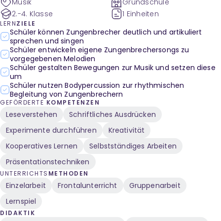
Musik
Grundschule
2.-4. Klasse
1 Einheiten
LERN
ZIELE
Schüler können Zungenbrecher deutlich und artikuliert
sprechen und singen
Schüler entwickeln eigene Zungenbrechersongs zu
vorgegebenen Melodien
Schüler gestalten Bewegungen zur Musik und setzen diese
um
Schüler nutzen Bodypercussion zur rhythmischen
Begleitung von Zungenbrechern
GEFÖRDERTE
KOMPETENZEN
Leseverstehen
Schriftliches Ausdrücken
Experimente durchführen
Kreativität
Kooperatives Lernen
Selbstständiges Arbeiten
Präsentationstechniken
UNTERRICHTS
METHODEN
Einzelarbeit
Frontalunterricht
Gruppenarbeit
Lernspiel
DIDAKTIK