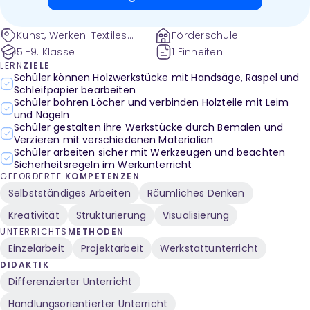
Kunst, Werken-Textiles
Förderschule
Gestalten
5.-9. Klasse
1 Einheiten
LERN
ZIELE
Schüler können Holzwerkstücke mit Handsäge, Raspel und
Schleifpapier bearbeiten
Schüler bohren Löcher und verbinden Holzteile mit Leim
und Nägeln
Schüler gestalten ihre Werkstücke durch Bemalen und
Verzieren mit verschiedenen Materialien
Schüler arbeiten sicher mit Werkzeugen und beachten
Sicherheitsregeln im Werkunterricht
GEFÖRDERTE
KOMPETENZEN
Selbstständiges Arbeiten
Räumliches Denken
Kreativität
Strukturierung
Visualisierung
UNTERRICHTS
METHODEN
Einzelarbeit
Projektarbeit
Werkstattunterricht
DIDAKTIK
Differenzierter Unterricht
Handlungsorientierter Unterricht