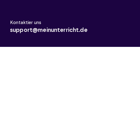
Kontaktier uns
support@meinunterricht.de
Schulfächer
Arbeitslehre
Biologie
Chemie
Deutsch
Deutsch als Zweitsprache
Didaktik & Methodik
Englisch
Erdkunde
Französisch
Geschichte