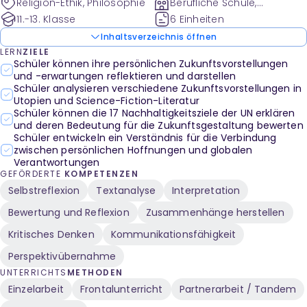
Religion-Ethik, Philosophie
Berufliche Schule,
Gymnasium und weitere
11.-13. Klasse
6 Einheiten
Inhaltsverzeichnis öffnen
LERN
ZIELE
Schüler können ihre persönlichen Zukunftsvorstellungen
und -erwartungen reflektieren und darstellen
Schüler analysieren verschiedene Zukunftsvorstellungen in
Utopien und Science-Fiction-Literatur
Schüler können die 17 Nachhaltigkeitsziele der UN erklären
und deren Bedeutung für die Zukunftsgestaltung bewerten
Schüler entwickeln ein Verständnis für die Verbindung
zwischen persönlichen Hoffnungen und globalen
Verantwortungen
GEFÖRDERTE
KOMPETENZEN
Selbstreflexion
Textanalyse
Interpretation
Bewertung und Reflexion
Zusammenhänge herstellen
Kritisches Denken
Kommunikationsfähigkeit
Perspektivübernahme
UNTERRICHTS
METHODEN
Einzelarbeit
Frontalunterricht
Partnerarbeit / Tandem