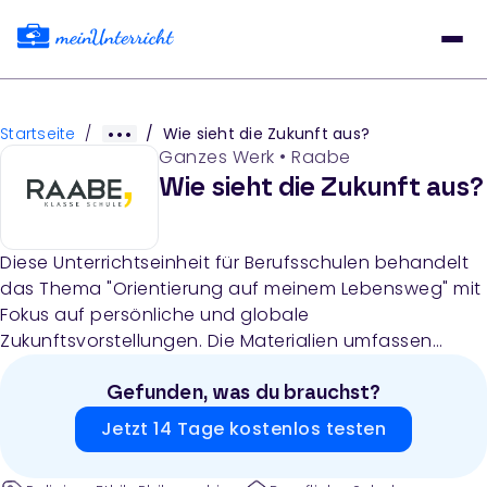
Startseite
/
/
Wie sieht die Zukunft aus?
Ganzes Werk
•
Raabe
Wie sieht die Zukunft aus?
Diese Unterrichtseinheit für Berufsschulen behandelt
das Thema "Orientierung auf meinem Lebensweg" mit
Fokus auf persönliche und globale
Zukunftsvorstellungen. Die Materialien umfassen
Arbeitsblätter zur Erstellung von Zeitleisten, Analysen
von Utopien und Science-Fiction-Literatur,
Gefunden, was du brauchst?
Informationen zu den UN-Nachhaltigkeitszielen (SDGs)
Jetzt 14 Tage kostenlos testen
sowie Reflexionsaufgaben zur Zukunftsgestaltung.