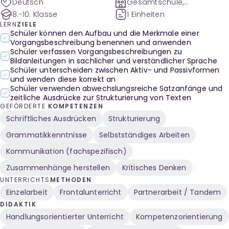
Deutsch
Gesamtschule,
Gymnasium
8.-10. Klasse
1 Einheiten
LERN
ZIELE
Schüler können den Aufbau und die Merkmale einer
Vorgangsbeschreibung benennen und anwenden
Schüler verfassen Vorgangsbeschreibungen zu
Bildanleitungen in sachlicher und verständlicher Sprache
Schüler unterscheiden zwischen Aktiv- und Passivformen
und wenden diese korrekt an
Schüler verwenden abwechslungsreiche Satzanfänge und
zeitliche Ausdrücke zur Strukturierung von Texten
GEFÖRDERTE
KOMPETENZEN
Schriftliches Ausdrücken
Strukturierung
Grammatikkenntnisse
Selbstständiges Arbeiten
Kommunikation (fachspezifisch)
Zusammenhänge herstellen
Kritisches Denken
UNTERRICHTS
METHODEN
Einzelarbeit
Frontalunterricht
Partnerarbeit / Tandem
DIDAKTIK
Handlungsorientierter Unterricht
Kompetenzorientierung