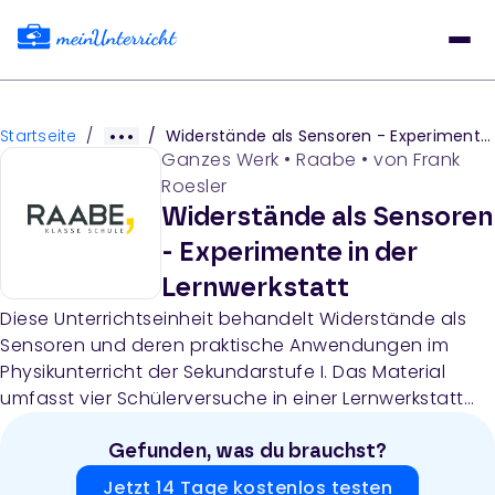
Startseite
/
/
Widerstände als Sensoren - Experimente in der Lernwerkstatt
Ganzes Werk
•
Raabe
• von
Frank
Roesler
Widerstände als Sensoren
- Experimente in der
Lernwerkstatt
Diese Unterrichtseinheit behandelt Widerstände als
Sensoren und deren praktische Anwendungen im
Physikunterricht der Sekundarstufe I. Das Material
umfasst vier Schülerversuche in einer Lernwerkstatt
(insgesamt 4 Unterrichtsstunden), bei denen Schüler
verschiedene Widerstandssensoren (Fotowiderstand,
Gefunden, was du brauchst?
Thermistor, Feuchtesensor, Kraftsensor) untersuchen,
Jetzt 14 Tage kostenlos testen