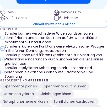
die Funktionsweise elektronischer Waagen mit
Dehnungsmessstreifen erforschen, Schaltungen mit
Physik
Gymnasium
Fototransistoren simulieren und die
5.-10. Klasse
6 Einheiten
Temperaturabhängigkeit von NTC-Widerständen
Inhaltsverzeichnis öffnen
messen.
LERN
ZIELE
Schüler können verschiedene Widerstandssensoren
identifizieren und deren Reaktion auf Umwelteinflüsse
experimentell untersuchen
Schüler erklären die Funktionsweise elektronischer Waagen
mithilfe von Dehnungsmessstreifen
Schüler planen und führen Experimente zur Messung von
Widerstandsänderungen durch und werten die Ergebnisse
grafisch aus
Schüler analysieren Schaltungen mit Sensoren und
berechnen elektrische Größen wie Stromstärke und
Spannung
GEFÖRDERTE
KOMPETENZEN
Experimente planen
Experimente durchführen
Daten analysieren
Gleichungen lösen
Naturphänomene erklären
Schriftliches Ausdrücken