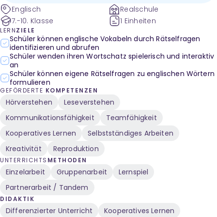
Englisch
Realschule
7.-10. Klasse
1 Einheiten
LERN
ZIELE
Schüler können englische Vokabeln durch Rätselfragen
identifizieren und abrufen
Schüler wenden ihren Wortschatz spielerisch und interaktiv
an
Schüler können eigene Rätselfragen zu englischen Wörtern
formulieren
GEFÖRDERTE
KOMPETENZEN
Hörverstehen
Leseverstehen
Kommunikationsfähigkeit
Teamfähigkeit
Kooperatives Lernen
Selbstständiges Arbeiten
Kreativität
Reproduktion
UNTERRICHTS
METHODEN
Einzelarbeit
Gruppenarbeit
Lernspiel
Partnerarbeit / Tandem
DIDAKTIK
Differenzierter Unterricht
Kooperatives Lernen