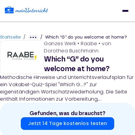
Startseite
/
/
Which “G” do you welcome at home?
Ganzes Werk
•
Raabe
• von
Dorothea Buschmann
Which “G” do you
welcome at home?
Methodische Hinweise und Unterrichtsverlaufsplan für
ein Vokabel-Quiz-Spiel "Which G...?" zur
eigenständigen Wortschatzwiederholung. Die Seite
enthält Informationen zur Vorbereitung,
Durchführung, Sozialform, Kompetenzen und Dauer
des Spiels für Klassen 7–10.
Gefunden, was du brauchst?
Jetzt 14 Tage kostenlos testen