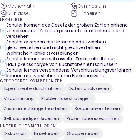
Mathematik
Gymnasium
10. Klasse
1 Einheiten
LERN
ZIELE
Schüler können das Gesetz der großen Zahlen anhand
verschiedener Zufallsexperimente kennenlernen und
verstehen
Schüler erkennen die Unterschiede zwischen
gleichverteilten und nicht gleichverteilten
Wahrscheinlichkeitsverteilungen
Schüler können verschlüsselte Texte mithilfe der
Häufigkeitsanalyse von Buchstaben entschlüsseln
Schüler lernen verschiedene Verschlüsselungsverfahren
kennen und verstehen deren Funktionsweise
GEFÖRDERTE
KOMPETENZEN
Experimente durchführen
Daten analysieren
Visualisierung
Problemlösestrategien
Zusammenhänge herstellen
Kooperatives Lernen
Selbstständiges Arbeiten
Präsentationstechniken
UNTERRICHTS
METHODEN
Diskussion
Einzelarbeit
Gruppenarbeit