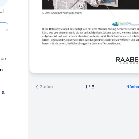
ule
gen
en
1
/
5
Zurück
Nächs
ie,