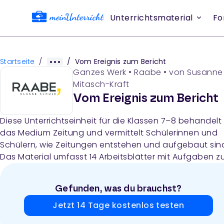
Unterrichtsmaterial
Fo
Startseite
/
/
Vom Ereignis zum Bericht
Ganzes Werk
•
Raabe
• von
Susanne
Mitasch-Kraft
Vom Ereignis zum Bericht
Diese Unterrichtseinheit für die Klassen 7–8 behandelt
das Medium Zeitung und vermittelt Schülerinnen und
Schülern, wie Zeitungen entstehen und aufgebaut sin
Das Material umfasst 14 Arbeitsblätter mit Aufgaben z
Textsorten (Bericht, Meldung, Leserbrief), W-Fragen,
Ressorts, Headline-Gestaltung sowie praktischen
Gefunden, was du brauchst?
Schreibaufgaben, ergänzt durch Lösungen und
methodisch-didaktische Hinweise für Lehrkräfte.
Jetzt 14 Tage kostenlos testen