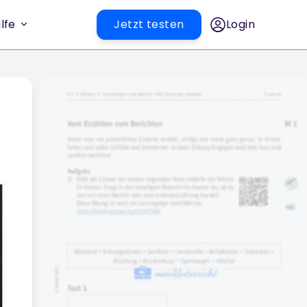
lfe
Jetzt testen
Login