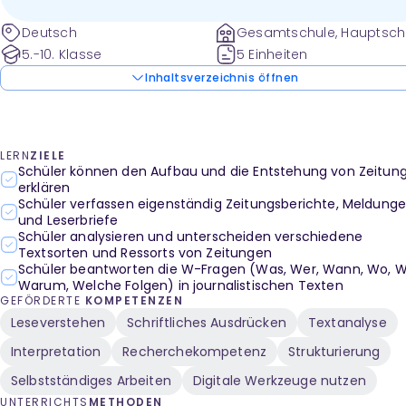
Deutsch
Gesamtschule, Hauptsch
und weitere
5.-10. Klasse
5 Einheiten
Inhaltsverzeichnis öffnen
LERN
ZIELE
Schüler können den Aufbau und die Entstehung von Zeitun
erklären
Schüler verfassen eigenständig Zeitungsberichte, Meldung
und Leserbriefe
Schüler analysieren und unterscheiden verschiedene
Textsorten und Ressorts von Zeitungen
Schüler beantworten die W-Fragen (Was, Wer, Wann, Wo, W
Warum, Welche Folgen) in journalistischen Texten
GEFÖRDERTE
KOMPETENZEN
Leseverstehen
Schriftliches Ausdrücken
Textanalyse
Interpretation
Recherchekompetenz
Strukturierung
Selbstständiges Arbeiten
Digitale Werkzeuge nutzen
UNTERRICHTS
METHODEN