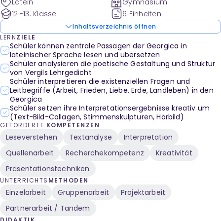
Latein
Gymnasium
12.-13. Klasse
6 Einheiten
Inhaltsverzeichnis öffnen
LERN
ZIELE
Schüler können zentrale Passagen der Georgica in
lateinischer Sprache lesen und übersetzen
Schüler analysieren die poetische Gestaltung und Struktur
von Vergils Lehrgedicht
Schüler interpretieren die existenziellen Fragen und
Leitbegriffe (Arbeit, Frieden, Liebe, Erde, Landleben) in den
Georgica
Schüler setzen ihre Interpretationsergebnisse kreativ um
(Text-Bild-Collagen, Stimmenskulpturen, Hörbild)
GEFÖRDERTE
KOMPETENZEN
Leseverstehen
Textanalyse
Interpretation
Quellenarbeit
Recherchekompetenz
Kreativität
Präsentationstechniken
UNTERRICHTS
METHODEN
Einzelarbeit
Gruppenarbeit
Projektarbeit
Partnerarbeit / Tandem
DIDAKTIK