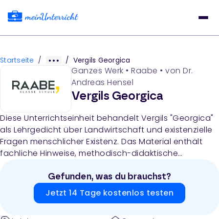
Startseite
/
/
Vergils Georgica
Ganzes Werk
•
Raabe
• von
Dr.
Andreas Hensel
Vergils Georgica
Diese Unterrichtseinheit behandelt Vergils "Georgica"
als Lehrgedicht über Landwirtschaft und existenzielle
Fragen menschlicher Existenz. Das Material enthält
fachliche Hinweise, methodisch-didaktische
Erläuterungen, 15 Arbeitsblätter mit lateinischen
Textauszügen, Übersetzungen,
Gefunden, was du brauchst?
Interpretationsaufgaben sowie Lösungsvorschläge
Jetzt 14 Tage kostenlos testen
für den Lateinunterricht der Oberstufe.