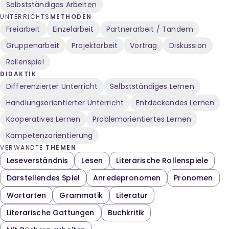
Selbstständiges Arbeiten
UNTERRICHTS
METHODEN
Freiarbeit
Einzelarbeit
Partnerarbeit / Tandem
Gruppenarbeit
Projektarbeit
Vortrag
Diskussion
Rollenspiel
DIDAKTIK
Differenzierter Unterricht
Selbstständiges Lernen
Handlungsorientierter Unterricht
Entdeckendes Lernen
Kooperatives Lernen
Problemorientiertes Lernen
Kompetenzorientierung
VERWANDTE
THEMEN
Leseverständnis
Lesen
Literarische Rollenspiele
Darstellendes Spiel
Anredepronomen
Pronomen
Wortarten
Grammatik
Literatur
Literarische Gattungen
Buchkritik