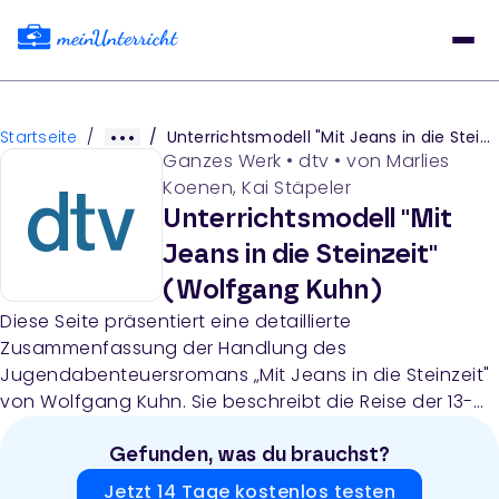
Startseite
/
/
Unterrichtsmodell "Mit Jeans in die Steinzeit" (Wolfgang Kuhn)
Ganzes Werk
•
dtv
• von
Marlies
Koenen, Kai Stäpeler
Unterrichtsmodell "Mit
Jeans in die Steinzeit"
(Wolfgang Kuhn)
Diese Seite präsentiert eine detaillierte
Zusammenfassung der Handlung des
Jugendabenteuersromans „Mit Jeans in die Steinzeit"
von Wolfgang Kuhn. Sie beschreibt die Reise der 13-
jährigen Isabelle nach Südfrankreich, die Erkundung
einer Eiszeithöhle mit ihren Cousins und die
Gefunden, was du brauchst?
dramatische Wendung, als Isabelle sich in der Höhle
Jetzt 14 Tage kostenlos testen