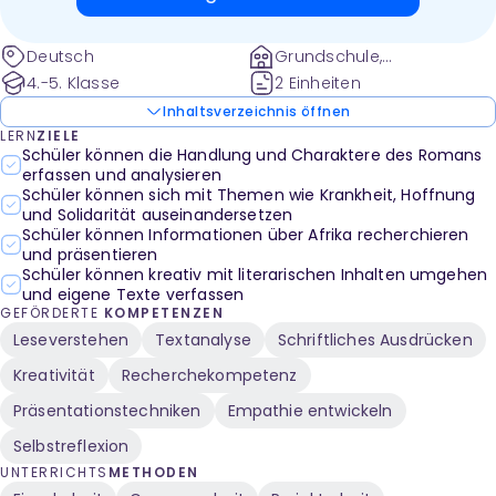
Deutsch
Grundschule,
Sekundarstufe 1
4.-5. Klasse
2 Einheiten
Inhaltsverzeichnis öffnen
LERN
ZIELE
Schüler können die Handlung und Charaktere des Romans
erfassen und analysieren
Schüler können sich mit Themen wie Krankheit, Hoffnung
und Solidarität auseinandersetzen
Schüler können Informationen über Afrika recherchieren
und präsentieren
Schüler können kreativ mit literarischen Inhalten umgehen
und eigene Texte verfassen
GEFÖRDERTE
KOMPETENZEN
Leseverstehen
Textanalyse
Schriftliches Ausdrücken
Kreativität
Recherchekompetenz
Präsentationstechniken
Empathie entwickeln
Selbstreflexion
UNTERRICHTS
METHODEN