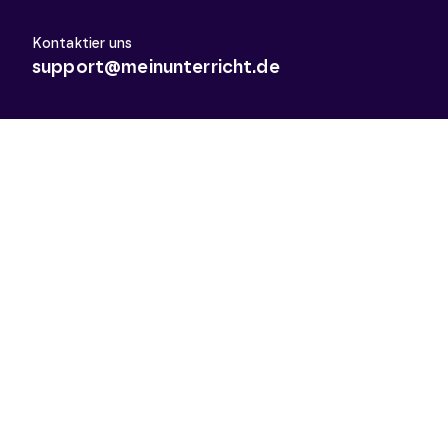
Kontaktier uns
support@meinunterricht.de
Schulfächer
Arbeitslehre
Biologie
Chemie
Deutsch
Deutsch als Zweitsprache
Didaktik & Methodik
Englisch
Erdkunde
Französisch
Geschichte
Informatik