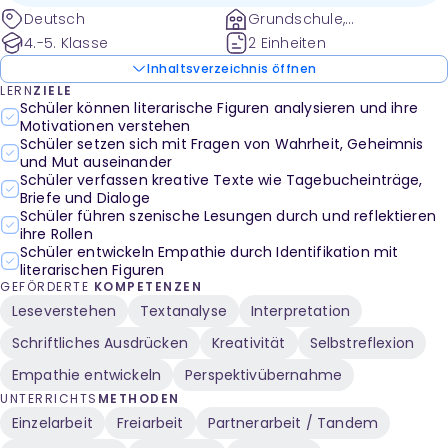
Deutsch
Grundschule,
Sekundarstufe 1
4.-5. Klasse
2 Einheiten
Inhaltsverzeichnis öffnen
LERN
ZIELE
Schüler können literarische Figuren analysieren und ihre
Motivationen verstehen
Schüler setzen sich mit Fragen von Wahrheit, Geheimnis
und Mut auseinander
Schüler verfassen kreative Texte wie Tagebucheinträge,
Briefe und Dialoge
Schüler führen szenische Lesungen durch und reflektieren
ihre Rollen
Schüler entwickeln Empathie durch Identifikation mit
literarischen Figuren
GEFÖRDERTE
KOMPETENZEN
Leseverstehen
Textanalyse
Interpretation
Schriftliches Ausdrücken
Kreativität
Selbstreflexion
Empathie entwickeln
Perspektivübernahme
UNTERRICHTS
METHODEN
Einzelarbeit
Freiarbeit
Partnerarbeit / Tandem