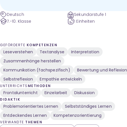
Deutsch
Sekundarstufe 1
7.-10. Klasse
1 Einheiten
GEFÖRDERTE
KOMPETENZEN
Leseverstehen
Textanalyse
Interpretation
Zusammenhänge herstellen
Kommunikation (fachspezifisch)
Bewertung und Reflexio
Selbstreflexion
Empathie entwickeln
UNTERRICHTS
METHODEN
Frontalunterricht
Einzelarbeit
Diskussion
DIDAKTIK
Problemorientiertes Lernen
Selbstständiges Lernen
Entdeckendes Lernen
Kompetenzorientierung
VERWANDTE
THEMEN