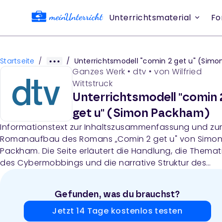
Unterrichtsmaterial
Fo
Startseite
/
/
Unterrichtsmodell "comin 2 get u" (Simon Packh
Ganzes Werk
•
dtv
• von
Wilfried
Wittstruck
Unterrichtsmodell "comin 
get u" (Simon Packham)
Informationstext zur Inhaltszusammenfassung und z
Romanaufbau des Romans „Comin 2 get u" von Simo
Packham. Die Seite erläutert die Handlung, die Themat
des Cybermobbings und die narrative Struktur des
Romans mit seinen zwei Erzählsträngen.
Gefunden, was du brauchst?
Jetzt 14 Tage kostenlos testen