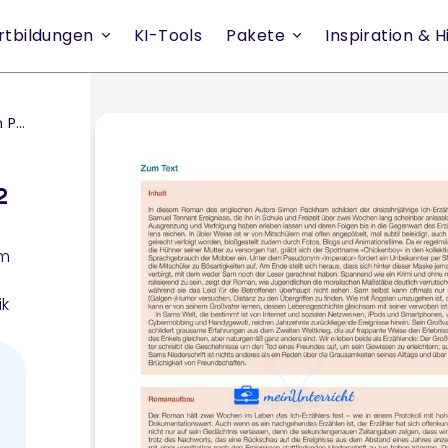
rtbildungen
KI-Tools
Pakete
Inspiration & Hi
am)
2
um
n
ik