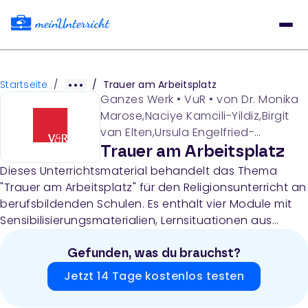
Startseite
/
/
Trauer am Arbeitsplatz
Ganzes Werk
•
VuR
• von
Dr. Monika
Marose,Naciye Kamcili-Yildiz,Birgit
van Elten,Ursula Engelfried-
Rave,Barbara Koch,Sabine
Trauer am Arbeitsplatz
Lindemeyer,Alexander Grodensky
Dieses Unterrichtsmaterial behandelt das Thema
"Trauer am Arbeitsplatz" für den Religionsunterricht an
berufsbildenden Schulen. Es enthält vier Module mit
Sensibilisierungsmaterialien, Lernsituationen aus
verschiedenen Arbeitsfeldern, grundlegende Aspekte
von Begleitung und Seelsorge aus jüdischer,
Gefunden, was du brauchst?
christlicher und islamischer Perspektive sowie
Jetzt 14 Tage kostenlos testen
praktische Handlungsoptionen für Betriebe und
Schulen.