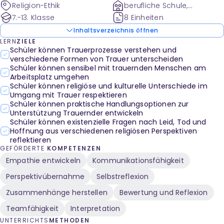
Religion-Ethik
berufliche Schule,
Sekundarstufe
7.-13. Klasse
8 Einheiten
Inhaltsverzeichnis öffnen
LERN
ZIELE
Schüler können Trauerprozesse verstehen und
verschiedene Formen von Trauer unterscheiden
Schüler können sensibel mit trauernden Menschen am
Arbeitsplatz umgehen
Schüler können religiöse und kulturelle Unterschiede im
Umgang mit Trauer respektieren
Schüler können praktische Handlungsoptionen zur
Unterstützung Trauernder entwickeln
Schüler können existenzielle Fragen nach Leid, Tod und
Hoffnung aus verschiedenen religiösen Perspektiven
reflektieren
GEFÖRDERTE
KOMPETENZEN
Empathie entwickeln
Kommunikationsfähigkeit
Perspektivübernahme
Selbstreflexion
Zusammenhänge herstellen
Bewertung und Reflexion
Teamfähigkeit
Interpretation
UNTERRICHTS
METHODEN