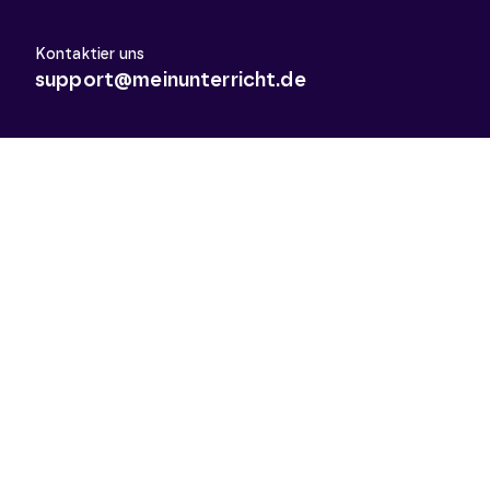
Kontaktier uns
support@meinunterricht.de
Schulfächer
Arbeitslehre
Biologie
Chemie
Deutsch
Deutsch als Zweitsprache
Didaktik & Methodik
Englisch
Erdkunde
Französisch
Geschichte
Informatik