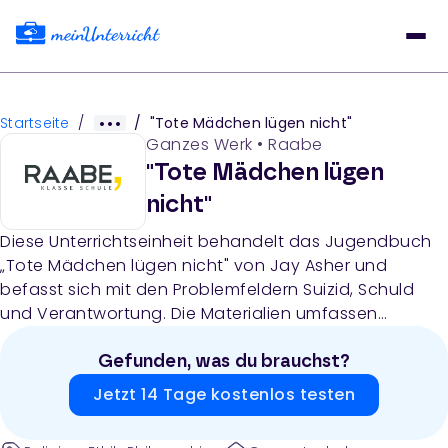
Startseite
/
/
"Tote Mädchen lügen nicht"
Ganzes Werk
•
Raabe
"Tote Mädchen lügen
nicht"
Diese Unterrichtseinheit behandelt das Jugendbuch
„Tote Mädchen lügen nicht" von Jay Asher und
befasst sich mit den Problemfeldern Suizid, Schuld
und Verantwortung. Die Materialien umfassen
Lehrerhinweise, Arbeitsblätter zur Textanalyse,
philosophische Erarbeitungen zu Schuldbegriffen,
Gefunden, was du brauchst?
Methodentrainings sowie Lernzielkontrollen für die
Jetzt 14 Tage kostenlos testen
Klassen 9-10 im Ethikunterricht.