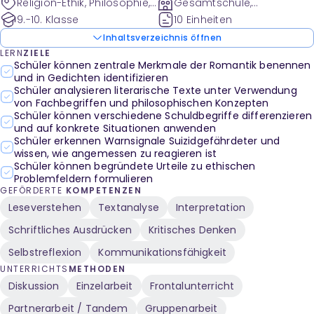
Religion-Ethik, Philosophie,
Gesamtschule,
Pädagogik
Gymnasium
9.-10. Klasse
10 Einheiten
Inhaltsverzeichnis öffnen
LERN
ZIELE
Schüler können zentrale Merkmale der Romantik benennen
und in Gedichten identifizieren
Schüler analysieren literarische Texte unter Verwendung
von Fachbegriffen und philosophischen Konzepten
Schüler können verschiedene Schuldbegriffe differenzieren
und auf konkrete Situationen anwenden
Schüler erkennen Warnsignale Suizidgefährdeter und
wissen, wie angemessen zu reagieren ist
Schüler können begründete Urteile zu ethischen
Problemfeldern formulieren
GEFÖRDERTE
KOMPETENZEN
Leseverstehen
Textanalyse
Interpretation
Schriftliches Ausdrücken
Kritisches Denken
Selbstreflexion
Kommunikationsfähigkeit
UNTERRICHTS
METHODEN
Diskussion
Einzelarbeit
Frontalunterricht
Partnerarbeit / Tandem
Gruppenarbeit