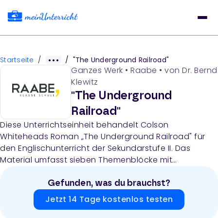
Startseite
/
/
"The Underground Railroad"
Ganzes Werk
•
Raabe
• von
Dr. Bernd
Klewitz
"The Underground
Railroad"
Diese Unterrichtseinheit behandelt Colson
Whiteheads Roman „The Underground Railroad" für
den Englischunterricht der Sekundarstufe II. Das
Material umfasst sieben Themenblöcke mit
Arbeitsblättern, Textmaterialien zur Geschichte der
Sklaverei und des Underground Railroad, Filmanalysen,
Gefunden, was du brauchst?
Diskussionsaufgaben und Rechercheprojekte, die
Jetzt 14 Tage kostenlos testen
historische Kontexte wie die Sklaverei, die