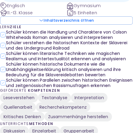
Unabhängigkeitserklärung, das Manifest Destiny und
Englisch
Gymnasium
zeitgenössische Rassismusfragen behandeln.
11.-13. Klasse
5 Einheiten
Inhaltsverzeichnis öffnen
LERN
ZIELE
Schüler können die Handlung und Charaktere von Colson
Whiteheads Roman analysieren und interpretieren
Schüler verstehen die historischen Kontexte der Sklaverei
und des Underground Railroad
Schüler können literarische Techniken wie magischen
Realismus und Intertextualität erkennen und analysieren
Schüler können historische Dokumente wie die
Unabhängigkeitserklärung kritisch analysieren und ihre
Bedeutung für die Sklavereidebatten bewerten
Schüler können Parallelen zwischen historischen Ereignissen
und zeitgenössischen Rassismusfragen erkennen
GEFÖRDERTE
KOMPETENZEN
Leseverstehen
Textanalyse
Interpretation
Quellenarbeit
Recherchekompetenz
Kritisches Denken
Zusammenhänge herstellen
UNTERRICHTS
METHODEN
Diskussion
Einzelarbeit
Gruppenarbeit